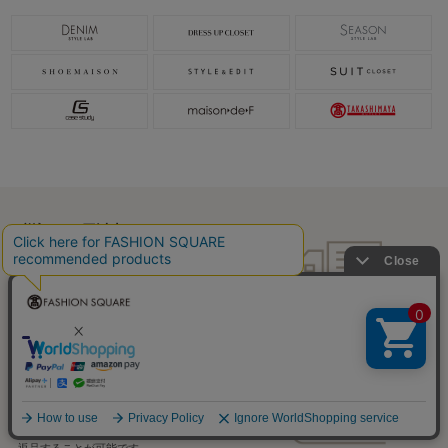
税込5,000円以上で
送料無料
税込5,000円未満で
全国一律715円
返品OK
一部商品を除き、
お届け後7日以内の場合