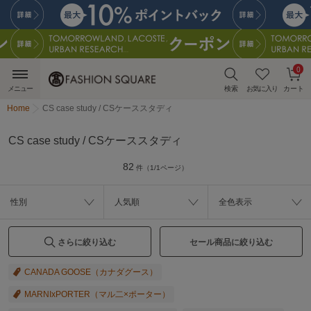
0
メニュー
検索
お気に入り
カート
Home
CS case study / CSケーススタディ
CS case study / CSケーススタディ
82
件（1/1ページ）
性別
人気順
全色表示
さらに絞り込む
セール商品に絞り込む
CANADA GOOSE（カナダグース）
MARNIxPORTER（マル二×ポーター）