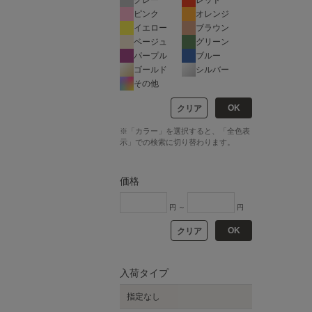
ピンク
オレンジ
イエロー
ブラウン
ベージュ
グリーン
パープル
ブルー
ゴールド
シルバー
その他
OK
クリア
※「カラー」を選択すると、「全色表
示」での検索に切り替わります。
価格
円 ～
円
OK
クリア
入荷タイプ
指定なし