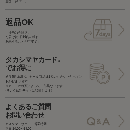
全国一律715円
返品OK
一部商品を除き、
お届け後7日以内の場合
返品することが可能です
タカシマヤカード
※
でお得に
通常商品は8％、セール商品は1％の
タカシマヤポイン
トが貯まります
※カードの種類によって一部異なります
(リンクは別サイトに移動します)
よくあるご質問
お問い合わせ
カスタマーサポート営業時間
平日 10:00〜18:00