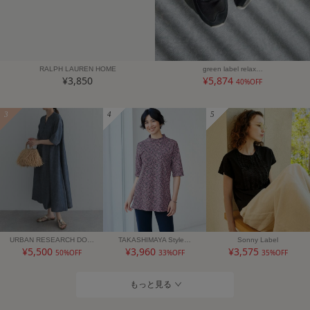
RALPH LAUREN HOME
green label relax…
¥3,850
¥5,874
40%OFF
3
4
5
URBAN RESEARCH DO…
TAKASHIMAYA Style…
Sonny Label
¥5,500
¥3,960
¥3,575
50%OFF
33%OFF
35%OFF
もっと見る