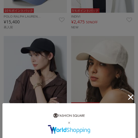
10％ポイントバック
5％ポイントバック
POLO RALPH LAUREN…
INDIVI
¥15,400
¥2,475
50%OFF
再入荷
NEW
5％ポイントバック
5％ポイントバック
￥300クーポン
INDIVI
green label relax…
¥2,475
¥3,564
50%OFF
10%OFF
NEW
タイムセール
再入荷