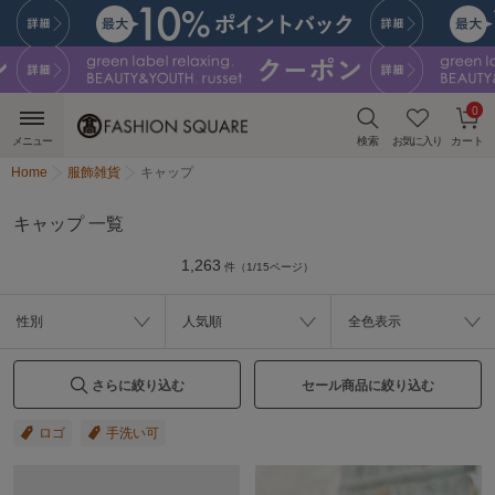
0
メニュー
検索
お気に入り
カート
Home
服飾雑貨
キャップ
キャップ 一覧
1,263
件（1/15ページ）
性別
人気順
全色表示
さらに絞り込む
セール商品に絞り込む
ロゴ
手洗い可