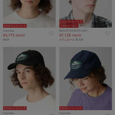
5％ポイントバック
5％ポイントバック
￥300クーポン
Columbia
BEAUTY&YOUTH UNIT…
¥3,773
¥7,128
30%OFF
10%OFF
NEW
タイムセール
再入荷
5％ポイントバック
5％ポイントバック
Columbia
Columbia