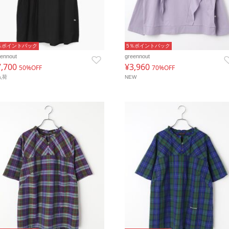
％ポイントバック
5％ポイントバック
eennout
greennout
7,700
¥3,960
50%OFF
70%OFF
入荷
NEW