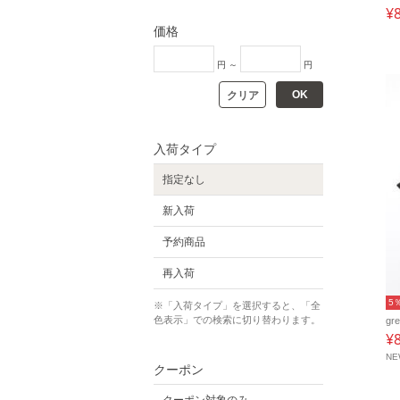
¥
価格
円 ～
円
OK
クリア
入荷タイプ
指定なし
新入荷
予約商品
再入荷
5
※「入荷タイプ」を選択すると、「全
色表示」での検索に切り替わります。
gr
¥
N
クーポン
クーポン対象のみ