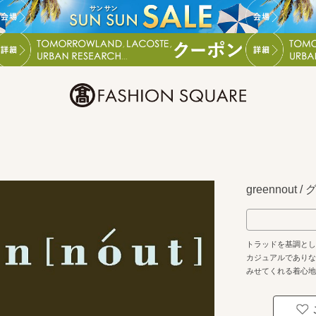
greennout
トラッドを基調とし
カジュアルでありな
みせてくれる着心地
がらも、明るく前向
イルを提案いたしま