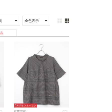
品
5％ポイントバック
greennout