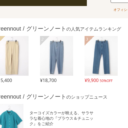
オフィシ
reennout / グリーンノート
の
人気アイテムランキング
2
3
15,400
¥18,700
¥9,900
50%OFF
reennout / グリーンノート
の
ショップニュース
ターコイズカラーが映える、サラサ
ラな着心地の『ブラウス＆チュニッ
ク』をご紹介