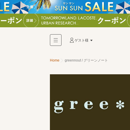
ゲスト様
Home
greennout / グリーンノート