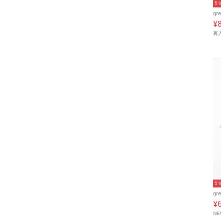
5
gr
¥
再
5
gr
¥
N