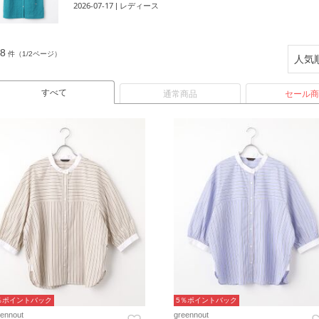
2026-07-17
| レディース
8
件（1/2ページ）
すべて
通常商品
セール商
％ポイントバック
5％ポイントバック
eennout
greennout