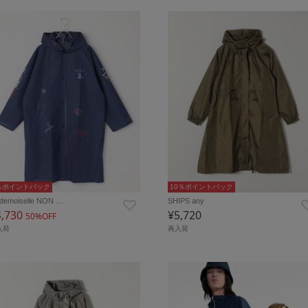
％ポイントバック
10％ポイントバック
demoiselle NON …
SHIPS any
4,730
¥5,720
50%OFF
入荷
再入荷