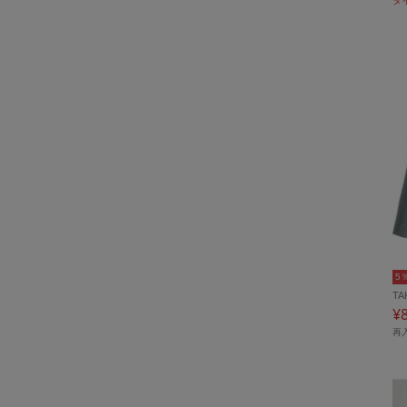
タ
5
TA
¥
再