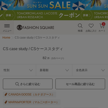
0
メニュー
検索
お気に入り
カート
Home
CS case study / CSケーススタディ
CS case study / CSケーススタディ
82
件（1/1ページ）
性別
新着順
全色表示
さらに絞り込む
セール商品に絞り込む
CANADA GOOSE（カナダグース）
MARNIxPORTER（マル二×ポーター）