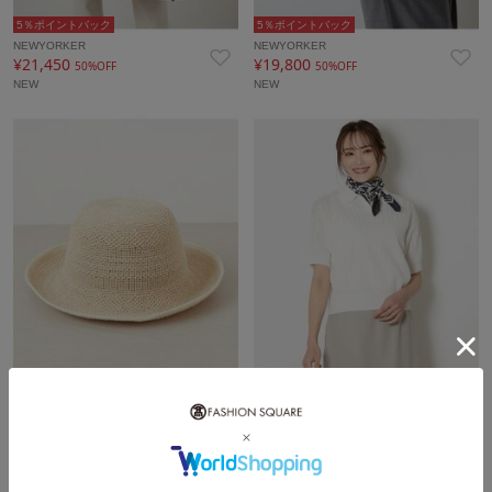
5％ポイントバック
5％ポイントバック
NEWYORKER
NEWYORKER
¥21,450
¥19,800
50%OFF
50%OFF
NEW
NEW
5％ポイントバック
5％ポイントバック
NEWYORKER
NEWYORKER
¥4,950
¥11,440
50%OFF
20%OFF
再入荷
NEW