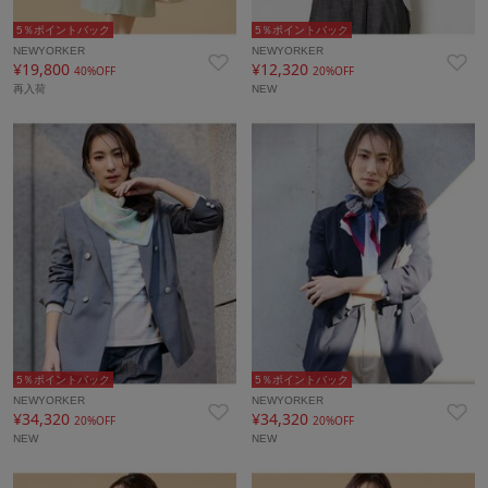
5％ポイントバック
5％ポイントバック
NEWYORKER
NEWYORKER
¥19,800
¥12,320
40%OFF
20%OFF
再入荷
NEW
5％ポイントバック
5％ポイントバック
NEWYORKER
NEWYORKER
¥34,320
¥34,320
20%OFF
20%OFF
NEW
NEW