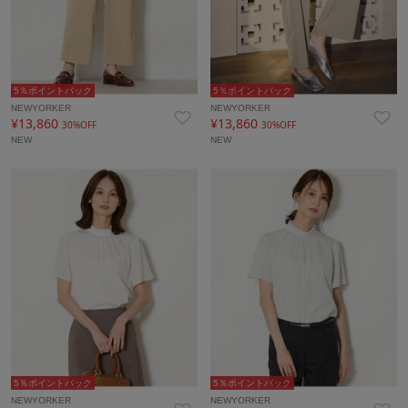
5％ポイントバック
5％ポイントバック
NEWYORKER
NEWYORKER
¥13,860
¥13,860
30%OFF
30%OFF
NEW
NEW
5％ポイントバック
5％ポイントバック
NEWYORKER
NEWYORKER