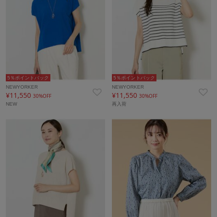
5％ポイントバック
5％ポイントバック
NEWYORKER
NEWYORKER
¥11,550
¥11,550
30%OFF
30%OFF
NEW
再入荷