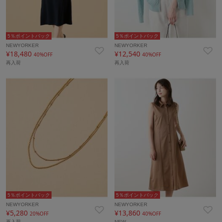
5％ポイントバック
5％ポイントバック
NEWYORKER
NEWYORKER
¥18,480
¥12,540
40%OFF
40%OFF
再入荷
再入荷
5％ポイントバック
5％ポイントバック
NEWYORKER
NEWYORKER
¥5,280
¥13,860
20%OFF
40%OFF
再入荷
NEW