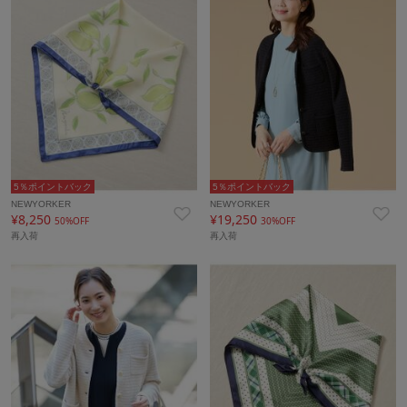
5％ポイントバック
5％ポイントバック
NEWYORKER
NEWYORKER
¥8,250
¥19,250
50%OFF
30%OFF
再入荷
再入荷