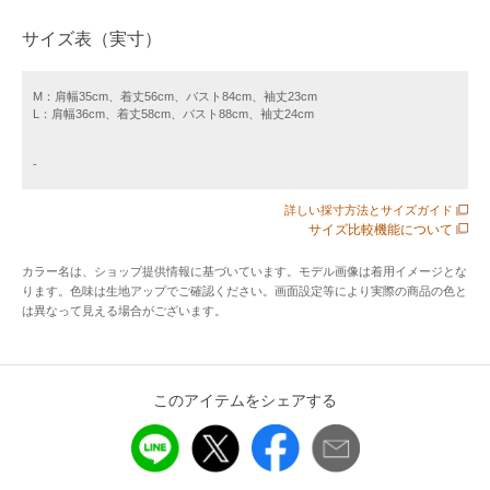
■素材
サイズ表（実寸）
トリアセテートポリエステルの強撚スムース生地を使用。し
わになりにくく、さらりとした肌触りと美しいドレープ性が
M：肩幅35cm、着丈56cm、バスト84cm、袖丈23cm
L：肩幅36cm、着丈58cm、バスト88cm、袖丈24cm
特徴です。また、接触冷感機能付きで、暑い日も快適にお召
しいただけます。
-
※素材の特性上、洗濯したままの状態だと横方向の縮み、縦
詳しい採寸方法とサイズガイド
方向の伸びが発生しやすいため、しっかりと形を整えて干し
サイズ比較機能について
てください。
カラー名は、ショップ提供情報に基づいています。モデル画像は着用イメージとな
ります。色味は生地アップでご確認ください。画面設定等により実際の商品の色と
※接触冷感には個人差がございます。あらかじめご了承くだ
は異なって見える場合がございます。
さい。
■デザイン
このアイテムをシェアする
クルーネックの半袖プルオーバー。胸元にタックを施し、ジ
ャケットを羽織った際もアクセントになるデザインに仕上げ
ました。裾は切り替え仕様で、ボトムにインせずともバラン
ス良く決まります。