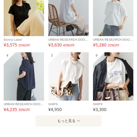
Sonny Label
URBAN RESEARCH DOORS
URBAN RESEARCH DOORS
¥3,575
¥3,630
¥5,280
35%OFF
40%OFF
20%OFF
4
5
6
URBAN RESEARCH DOORS
SHIPS
SHIPS
¥4,235
¥4,950
¥3,300
30%OFF
もっと見る