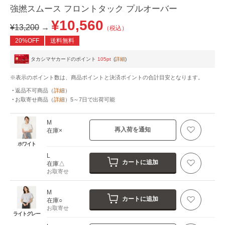
強撚スムース フロントタック プルオーバー
¥10,560
¥13,200
→
（税込）
20%OFF
送料無料
タカシマヤカードのポイント
105pt
(
詳細
)
※表示のポイント数は、商品ポイントと決済ポイントの合計目安となります。
返品不可商品
（
詳細
）
お取寄せ商品
（
詳細
）
5～7日
で出荷可能
M
再入荷を通知
在庫×
ホワイト
L
カートに追加
在庫△
お取寄せ
M
カートに追加
在庫○
お取寄せ
ライトグレー