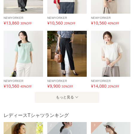
素材
トリアセテート65% ポリエステル35%
製造国
詳細は下記よりお問い合わせください
NEWYORKER
NEWYORKER
NEWYORKER
¥13,860
¥10,560
¥10,560
30%OFF
20%OFF
40%OFF
ギフト
可
NEWYORKER
NEWYORKER
NEWYORKER
¥10,560
¥9,900
¥14,080
40%OFF
50%OFF
20%OFF
もっと見る
レディースTシャツランキング
1
2
3