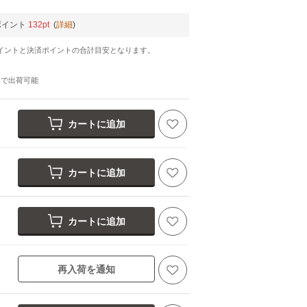
ポイント
132pt
(
詳細
)
イントと決済ポイントの合計目安となります。
日
で出荷可能
カートに追加
カートに追加
カートに追加
再入荷を通知
アイボリー