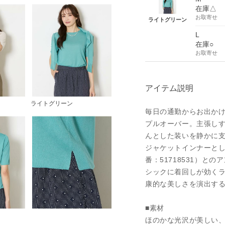
在庫△
お取寄せ
ライトグリーン
L
在庫○
お取寄せ
アイテム説明
ライトグリーン
毎日の通勤からお出かけ
プルオーバー。主張し
んとした装いを静かに支
ジャケットインナーと
番：51718531）と
シックに着回しが効く
康的な美しさを演出する
■素材
ほのかな光沢が美しい