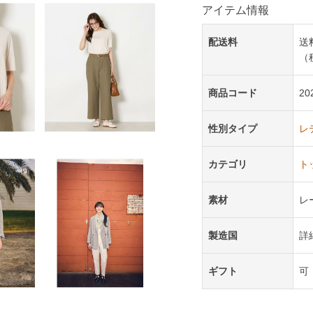
アイテム情報
配送料
送
（
商品コード
20
性別タイプ
レ
カテゴリ
ト
素材
レ
製造国
詳
ギフト
可