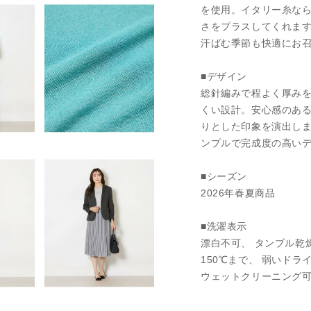
を使用。イタリー糸な
さをプラスしてくれま
汗ばむ季節も快適にお
■デザイン
総針編みで程よく厚み
くい設計。安心感のある
りとした印象を演出し
ンプルで完成度の高い
■シーズン
2026年春夏商品
■洗濯表示
漂白不可、 タンブル乾
150℃まで、 弱いド
ウェットクリーニング