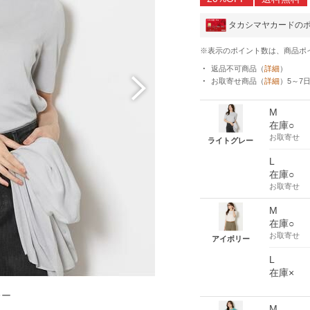
タカシマヤカードの
※表示のポイント数は、商品ポ
返品不可商品
（
詳細
）
お取寄せ商品
（
詳細
）
5～7
M
在庫○
お取寄せ
ライトグレー
L
在庫○
お取寄せ
M
在庫○
お取寄せ
アイボリー
L
在庫×
レー
M