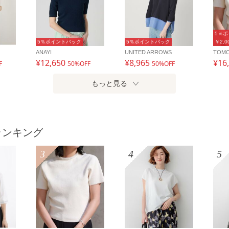
5％
5％ポイントバック
5％ポイントバック
￥2,
ANAYI
UNITED ARROWS
TOM
¥12,650
¥8,965
¥16
F
50%OFF
50%OFF
もっと見る
ランキング
3
4
5