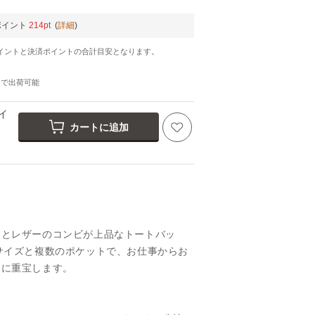
ポイント
214pt
(
詳細
)
イントと決済ポイントの合計目安となります。
日
で出荷可能
イ
カートに追加
ンとレザーのコンビが上品なトートバッ
サイズと複数のポケットで、お仕事からお
ンに重宝します。