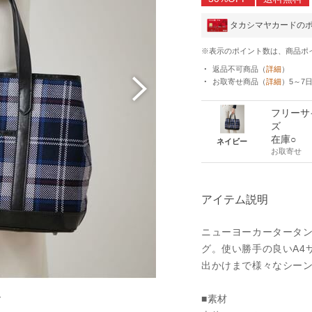
タカシマヤカードの
※表示のポイント数は、商品ポ
返品不可商品
（
詳細
）
お取寄せ商品
（
詳細
）
5～7
フリーサ
ズ
在庫○
ネイビー
お取寄せ
アイテム説明
ニューヨーカータータ
グ。使い勝手の良いA4
出かけまで様々なシー
ー
■素材