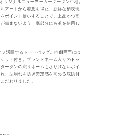
のオリジナルニューヨーカータータン生地。
イルアートから着想を得た、新鮮な柄表現
革をポイント使いすることで、上品かつ高
地が傷まないよう、底部分にも革を使用し
オフ活躍するトートバッグ。内側両面には
ポケット付き。ブランドネーム入りのドッ
ータータンの織りネームもさりげないポイ
汚れ、型崩れを防ぎ安定感を高める底鋲付
もこだわりました。