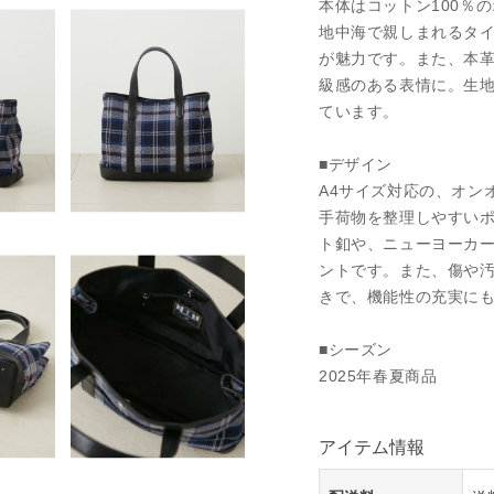
本体はコットン100％
地中海で親しまれるタ
が魅力です。また、本
級感のある表情に。生
ています。
■デザイン
A4サイズ対応の、オン
手荷物を整理しやすい
ト釦や、ニューヨーカ
ントです。また、傷や
きで、機能性の充実に
■シーズン
2025年春夏商品
アイテム情報