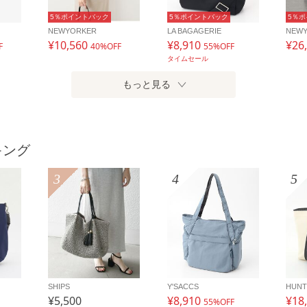
5％ポイントバック
5％ポイントバック
5％
NEWYORKER
LA BAGAGERIE
NEW
¥10,560
¥8,910
¥26
F
40%OFF
55%OFF
タイムセール
もっと見る
キング
3
4
5
SHIPS
Y'SACCS
HUNT
¥5,500
¥8,910
¥18
55%OFF