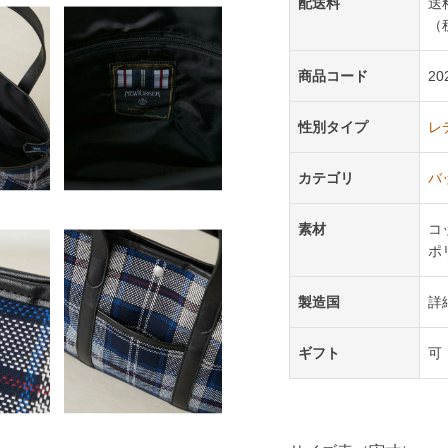
配送料
送
（
商品コード
20
性別タイプ
レ
カテゴリ
バ
素材
コ
ポ
製造国
詳
ギフト
可