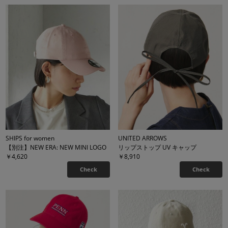
SHIPS for women
UNITED ARROWS
【別注】NEW ERA: NEW MINI LOGO
リップストップ UV キャップ
￥4,620
￥8,910
Check
Check