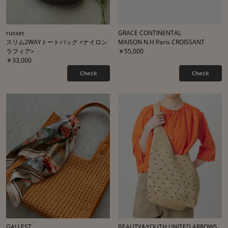
russet
GRACE CONTINENTAL
スリム2WAYトートバッグ <ナイロン
MAISON N.H Paris CROISSANT
ラフィア>
￥55,000
￥33,000
Check
Check
GALLEST
BEAUTY&YOUTH UNITED ARROWS