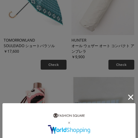
TOMORROWLAND
HUNTER
SOULEIADO ショートパラソル
オール ウェザー オート コンパクト ア
￥17,600
ンブレラ
￥9,900
Check
Check