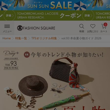
0
メニュー
検索
お気に入り
カート
Home
特集一覧
TFSオリジナル特集
vol.93 本命夏小物ガイド 2026