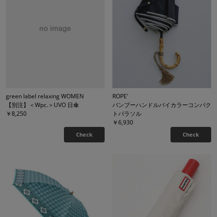
green label relaxing WOMEN
ROPE'
【別注】＜Wpc.＞UVO 日傘
バンブーハンドルバイカラーコンパク
￥8,250
トパラソル
￥6,930
Check
Check