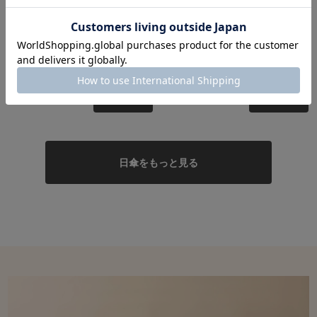
PINKY & DIANNE
collex
サマーシールド晴雨兼用傘 オリジナ
ストライプ ポーチ付き 晴雨兼用 折り
ルプリント収納傘袋付き
たたみ傘【assa】
￥15,400
￥4,180
Check
Check
日傘をもっと見る