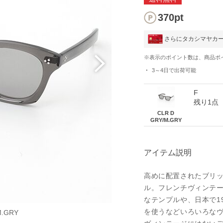
370pt
さらにタカシマヤカ
※表示のポイント数は、商品ポ
3～4日
で出荷可能
F
残り1点
CLR D
GRY/M.GRY
アイテム説明
高めに配置されたブリ
ル。フレンチヴィンテ
なテンプルや、日本で1
を使うなどいろいろな
M.GRY