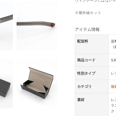
ヴィンテージにはない
※紫外線カット
アイテム情報
配送料
送
（
商品コード
SJ
性別タイプ
レ
カテゴリ
服
素材
レ
ラ