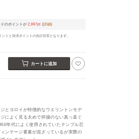
ードのポイントが
2,997pt
(
詳細
)
イントと決済ポイントの合計目安となります。
カートに追加
ッジとヨロイが特徴的なウエリントンモデ
ージによく見る太めで抑揚のない真っ直ぐ
950年代によく使用されていたテンプル芯
ヴィンテージ要素が混ざっているが実際の