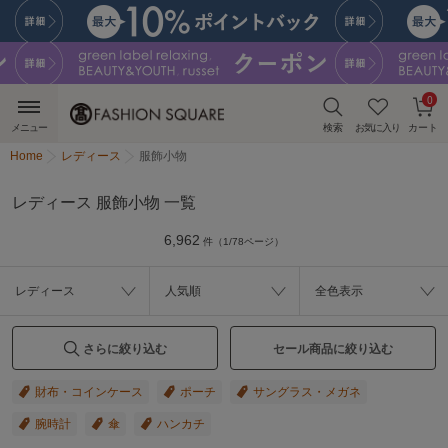
0
メニュー
検索
お気に入り
カート
Home
レディース
服飾小物
レディース 服飾小物 一覧
6,962
件（1/78ページ）
レディース
人気順
全色表示
さらに絞り込む
セール商品に絞り込む
財布・コインケース
ポーチ
サングラス・メガネ
腕時計
傘
ハンカチ