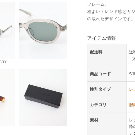
フレーム。
程よいトレンド感とカ
の取れたデザインです
アイテム情報
配送料
送
（
GRY
商品コード
SJ
性別タイプ
レ
カテゴリ
服
素材
レ
枠
テ