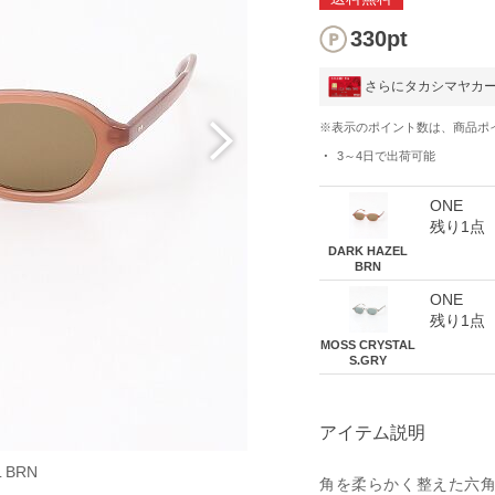
330pt
さらにタカシマヤカ
※表示のポイント数は、商品ポ
3～4日
で出荷可能
ONE
残り1点
DARK HAZEL
BRN
ONE
残り1点
MOSS CRYSTAL
S.GRY
アイテム説明
 BRN
MOSS 
角を柔らかく整えた六