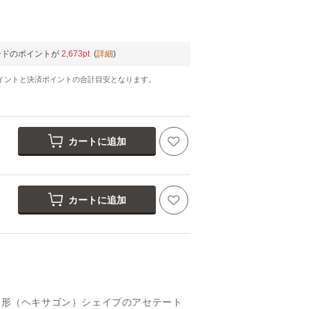
ードのポイントが
2,673pt
(
詳細
)
イントと決済ポイントの合計目安となります。
カートに追加
カートに追加
CRYSTAL S.GRY
角形（ヘキサゴン）シェイプのアセテート