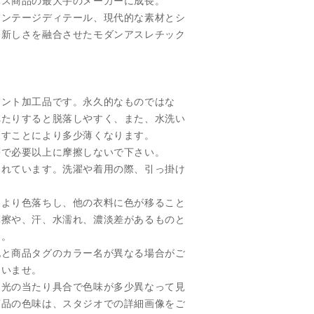
パス商品の最大手のメーカーに成長。
ィンテージディテール、現代的な素材とシ
と新しさを融合させたモダンアスレチック
。
リント加工品です。永久的なものではな
れたりすると脱落しやすく、また、水洗い
返すことにより多少薄くなります。
等で必要以上に摩擦しないで下さい。
されています。洗濯や着用の際、引っ掛け
により色落ちし、他の衣料に色が移ること
摩擦や、汗、水濡れ、濃淡差があるものと
い。
記と商品タグのカラー名が異なる場合がご
さいませ。
、光の当たり具合で色味が多少異なって見
商品の色味は、スタジオでの詳細画像をご