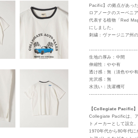
Pacific】の拠点があ
ロアノークのスーベニア
代表する植物「Red M
にしました。
刺繍：ヴァージニア州の
----------------------------
生地の厚み：中間
伸縮性：やや有
透け感：無（淡色やや
光沢感：無
水洗い：洗濯機可
----------------------------
【Collegiate Pa
Collegiate Pac
トメーカーとして設立
1970年代から80年