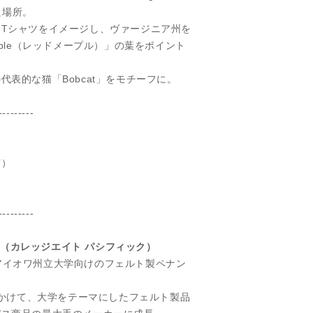
った場所。
Tシャツをイメージし、ヴァージニア州を
aple（レッドメープル）」の葉をポイント
代表的な猫「Bobcat」をモチーフに。
---------
有）
---------
cific】（カレッジエイト パシフィック）
ificは、アイオワ州立大学向けのフェルト製ペナン
。
代にかけて、大学をテーマにしたフェルト製品