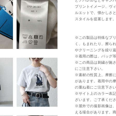
とアパレルなどキャン
プリントイメージ、ヴ
ルエットで、懐かしさ
スタイルを提案します
※この製品は特殊なプ
く、もまれたり、擦ら
やクリーニングを繰り
※着用の際は、バッグ
※この商品は刺繍が施
にご注意下さい。
※素材の性質上、摩擦
があります。着用中の
の重ね着にご注意下さ
※サイト上のカラー表
ざいます。ご了承くだ
※屋外での撮影画像は
える場合があります。