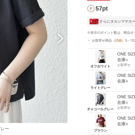
57pt
さらにタカシマヤカ
※表示のポイント数は、商品ポ
お取寄せ商品
（
詳細
）
5～7
ONE SIZ
在庫○
お取寄せ
オフホワイト
ONE SIZ
在庫×
ライトグレー
ONE SIZ
在庫○
お取寄せ
チャコールグレー
ONE SIZ
在庫×
グレー
ブラウン