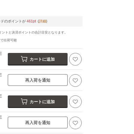
ードのポイントが
461pt
(
詳細
)
イントと決済ポイントの合計目安となります。
日
で出荷可能
E
カートに追加
E
再入荷を通知
E
カートに追加
E
再入荷を通知
ブラウン