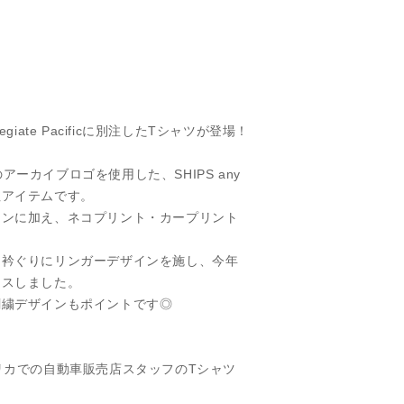
giate Pacificに別注したTシャツが登場！
fic】のアーカイブロゴを使用した、SHIPS any
注アイテムです。
インに加え、ネコプリント・カープリント
は衿ぐりにリンガーデザインを施し、今年
ラスしました。
刺繍デザインもポイントです◎
リカでの自動車販売店スタッフのTシャツ