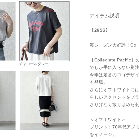
アイテム説明
【26SS】
毎シーズン大好評！Colle
【Collegiate Paci
チャコールグレー
でしか手に入らない別
今季は定番のロゴデザ
も登場。
さらにオフホワイトに
らしいアクセントをプ
さりげなく散りばめた
＜オフホワイト＞
プリント：70年代アメ
をイメージ。