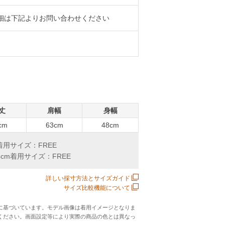
細は下記よりお問い合わせください
丈
肩幅
身幅
cm
63cm
48cm
m着用サイズ：FREE
4cm着用サイズ：FREE
詳しい採寸方法とサイズガイド
サイズ比較機能について
に基づいています。モデル画像は着用イメージとなりま
ください。画面設定等により実際の商品の色とは異なっ