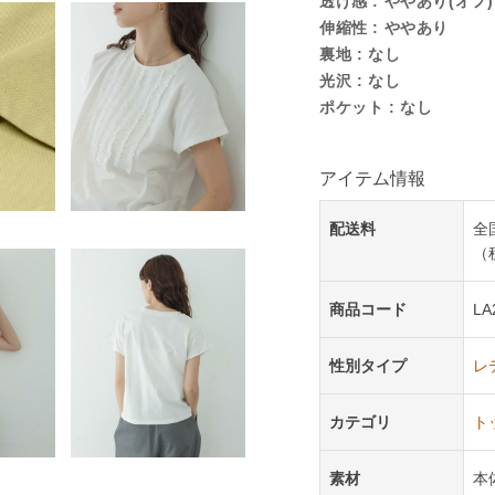
透け感 : ややあり(オフ)
伸縮性 : ややあり
裏地 : なし
光沢 : なし
ポケット : なし
アイテム情報
配送料
全
（
商品コード
LA
性別タイプ
レ
カテゴリ
ト
素材
本体