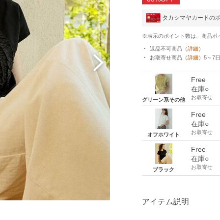
タカシマヤカードの
※表示のポイント数は、商品ポ
返品不可商品
（
詳細
）
お取寄せ商品
（
詳細
）
5～7
Free
在庫○
お取寄せ
グリーン系その他
Free
在庫○
お取寄せ
オフホワイト
Free
在庫○
お取寄せ
ブラック
アイテム説明
ク