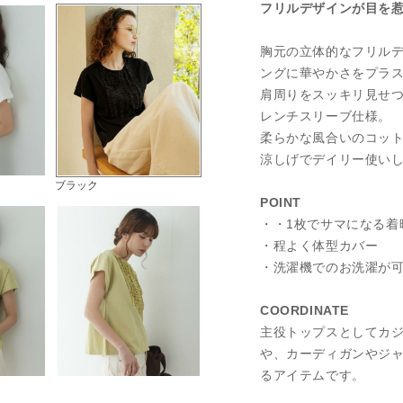
フリルデザインが目を
胸元の立体的なフリル
ングに華やかさをプラ
肩周りをスッキリ見せ
レンチスリーブ仕様。
柔らかな風合いのコッ
涼しげでデイリー使い
ブラック
POINT
・・1枚でサマになる着
・程よく体型カバー
・洗濯機でのお洗濯が
COORDINATE
主役トップスとしてカ
や、カーディガンやジ
るアイテムです。