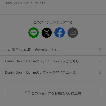
うお願いいたします。
は異なって見える場合がございます。
アイテム情報
このアイテムをシェアする
配送料
送料無料
（税込5,000円以上ご購入で送料無料）
商品コード
EL-P10W
性別タイプ
レディース
この商品へのお問い合わせはこちら
カテゴリ
パンツ
デニムパンツ
Denim Denim Denimのレディースパンツはこちら
素材
コットン 100%
Denim Denim Denimのレディースアイテム一覧
製造国
詳細は下記よりお問い合わせください
ギフト
可
このショップをお気に入りに追加