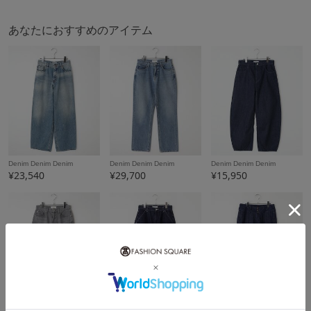
あなたにおすすめのアイテム
Denim Denim Denim
Denim Denim Denim
Denim Denim Denim
¥23,540
¥29,700
¥15,950
Denim Denim Denim
Denim Denim Denim
Denim Denim Denim