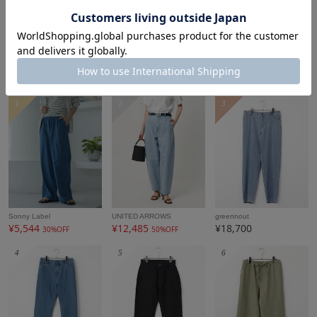
¥29,700
¥17,820
¥20,900
もっと見る
レディースデニムパンツランキング
1
2
3
Sonny Label
UNITED ARROWS
greennout
¥5,544
¥12,485
¥18,700
30%OFF
50%OFF
4
5
6