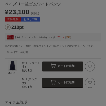
ペイズリー後ゴムワイドパンツ
¥23,100
（税込）
送料無料
お直し対象
210pt
さらにタカシマヤカードのポイントが
1,701pt
(
詳細
)
※表示のポイント数は、商品ポイントと決済ポイントの合計目安となります。
3～4日
で出荷可能
M~L(ショート
カートに追加
丈)
残り1点
ネイビー
M~L(ロング
カートに追加
丈)
残り1点
アイテム説明