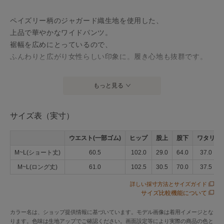
ペイズリー柄のジャガード織生地を使用した、
上品で華やかなワイドパンツ。
裾幅を広めにとっているので、
ふんわりと広がり女性らしい印象に。履き心地も抜群です。
インディゴ染め製品のお取り扱いについて
もっと見る
【色移りについて】
インディゴ製品は乾いた状態でも摩擦などで、ほかの衣料や
サイズ表（実寸）
ハンドバッグ等の洋品雑貨、靴などに色が移ります。白や薄
い色物との組み合わせは、なるべくお避けください。
ウエスト(一部ゴム)
ヒップ
股上
股下
ワタリ
【お洗濯について】
染料が水に溶け出し、色が他の衣料品などに移りますので、
M~L(ショート丈)
60.5
102.0
29.0
64.0
37.0
単独でのお洗濯をおすすめします。濡れた状態で他のお洗濯
M~L(ロング丈)
61.0
102.5
30.5
70.0
37.5
物と重ねるなど、一緒にしないようにお願いします。漂白剤
詳しい採寸方法とサイズガイド
や蛍光増白剤が入った洗剤のご使用はお避けください。
サイズ比較機能について
※商品によって、お取り扱いは異なりますので、品質表示に
記載の取扱い絵表示と付記用語を必ずご確認いただきますよ
カラー名は、ショップ提供情報に基づいています。モデル画像は着用イメージとな
ります。色味は生地アップでご確認ください。画面設定等により実際の商品の色と