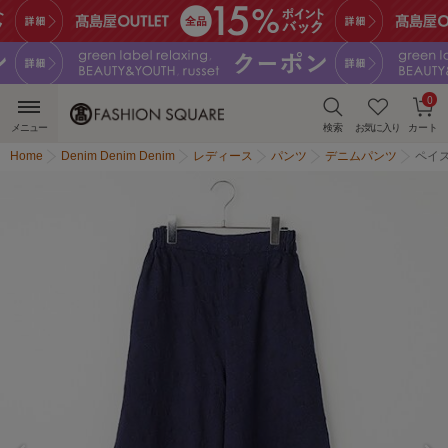
0
メニュー
検索
お気に入り
カート
Home
Denim Denim Denim
レディース
パンツ
デニムパンツ
ペイ