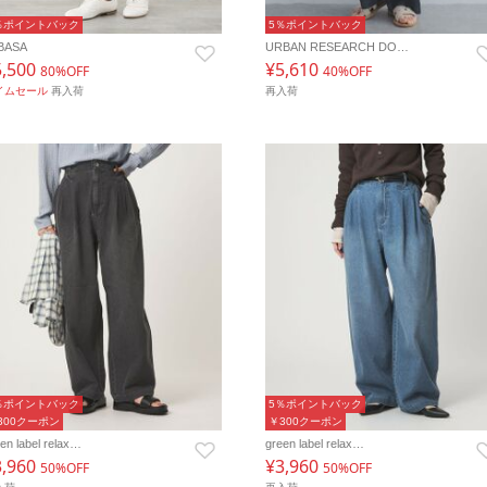
％ポイントバック
5％ポイントバック
BASA
URBAN RESEARCH DO…
5,500
¥5,610
80%OFF
40%OFF
イムセール
再入荷
再入荷
％ポイントバック
5％ポイントバック
300クーポン
￥300クーポン
en label relax…
green label relax…
3,960
¥3,960
50%OFF
50%OFF