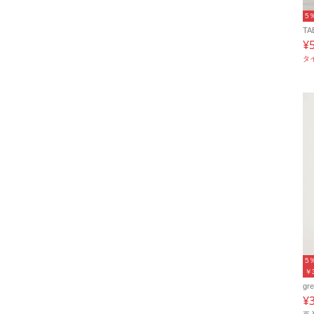
5
TA
¥
タ
5
￥
gre
¥