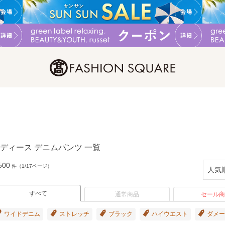
ディース デニムパンツ 一覧
500
件（1/17ページ）
すべて
通常商品
セール商
ワイドデニム
ストレッチ
ブラック
ハイウエスト
ダメー