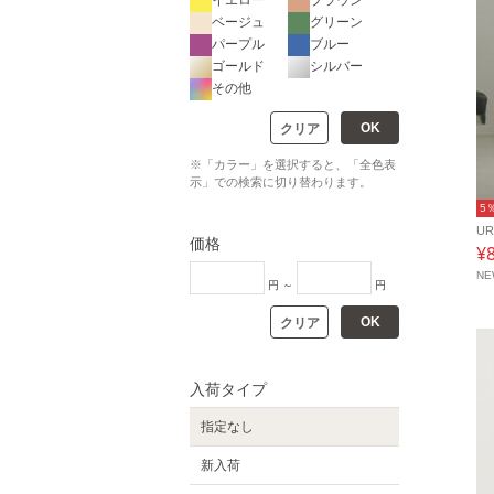
イエロー
ブラウン
ベージュ
グリーン
パープル
ブルー
ゴールド
シルバー
その他
OK
クリア
※「カラー」を選択すると、「全色表
示」での検索に切り替わります。
5
UR
価格
¥
N
円 ～
円
OK
クリア
入荷タイプ
指定なし
新入荷