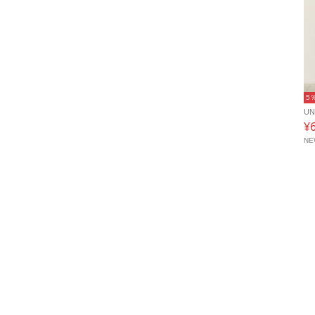
5
UN
¥
N