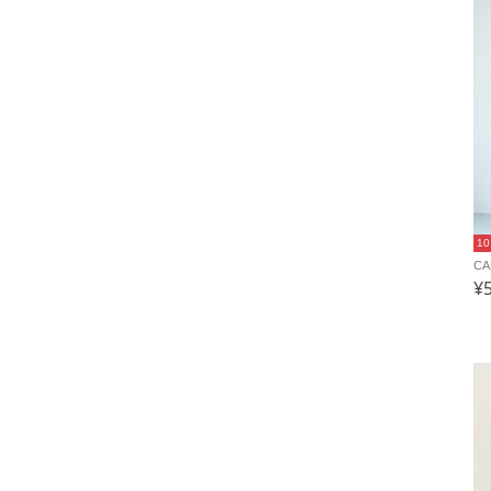
1
C
¥