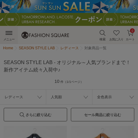
0
メニュー
検索
お気に入り
カート
Home
SEASON STYLE LAB
レディース
対象商品一覧
SEASON STYLE LAB - オリジナル～人気ブランドまで！
新作アイテム続々入荷中♪
10
件（1/1ページ）
レディース
人気順
全色表示
さらに絞り込む
セール商品に絞り込む