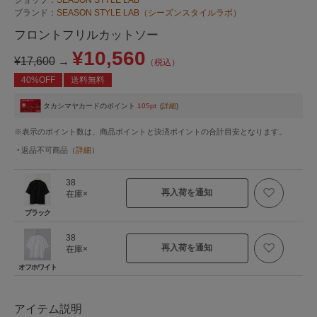
ブランド：
SEASON STYLE LAB（シーズンスタイルラボ）
フロントフリルカットソー
¥10,560
¥17,600
→
（税込）
40%OFF
送料無料
タカシマヤカードのポイント
105pt
(
詳細
)
※表示のポイント数は、商品ポイントと決済ポイントの合計目安となります。
返品不可商品
（
詳細
）
38
再入荷を通知
在庫×
ブラック
38
再入荷を通知
在庫×
オフホワイト
アイテム説明