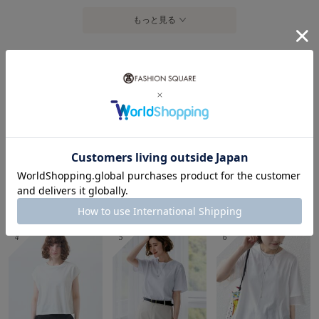
もっと見る
レディースカットソーランキング
1
2
3
TAKASHIMAYA Style Plus
23区
TAKASHIMAYA Style Plus
¥3,300
¥5,280
¥3,960
38%OFF
30%OFF
43%OFF
4
5
6