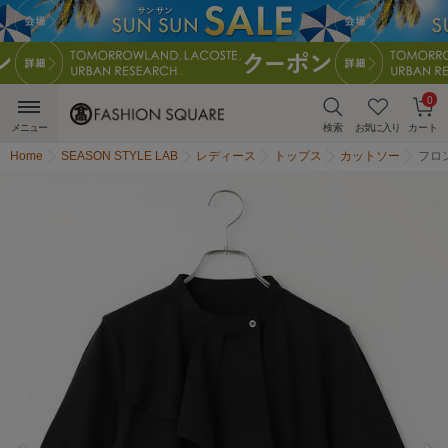
0
メニュー
検索
お気に入り
カート
Home
SEASON STYLE LAB
レディース
トップス
カットソー
フロ