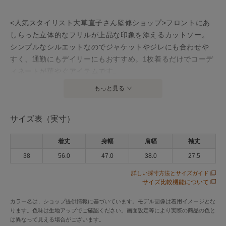
<人気スタイリスト大草直子さん監修ショップ>フロントにあ
しらった立体的なフリルが上品な印象を添えるカットソー。
シンプルなシルエットなのでジャケットやジレにも合わせや
すく、通勤にもデイリーにもおすすめ。1枚着るだけでコーデ
ィネートが華やぐアイテムです。
もっと見る
アイテム情報
サイズ表（実寸）
配送料
送料無料
（税込5,000円以上ご購入で送料無料）
着丈
身幅
肩幅
袖丈
商品コード
YKHAM6SKK1003
38
56.0
47.0
38.0
27.5
性別タイプ
レディース
詳しい採寸方法とサイズガイド
サイズ比較機能について
カテゴリ
トップス
カットソー
カラー名は、ショップ提供情報に基づいています。モデル画像は着用イメージとな
素材
綿100%
ります。色味は生地アップでご確認ください。画面設定等により実際の商品の色と
は異なって見える場合がございます。
製造国
詳細は下記よりお問い合わせください