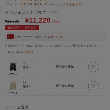
ブランド：
SEASON STYLE LAB（シーズンスタイルラボ）
クロシェニットプルオーバー
¥11,220
¥18,700
→
（税込）
40%OFF
送料無料
タカシマヤカードのポイント
112pt
(
詳細
)
※表示のポイント数は、商品ポイントと決済ポイントの合計目安となります。
返品不可商品
（
詳細
）
38
再入荷を通知
在庫×
ブラック
38
再入荷を通知
在庫×
ベージュ
アイテム説明