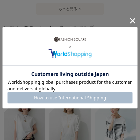
もっと見る
レディースニット・セーターランキング
1
2
3
UNFILO
grove
TOMORROWLAND
¥4,791
¥3,979
¥16,940
20%OFF
30%OFF
4
5
6