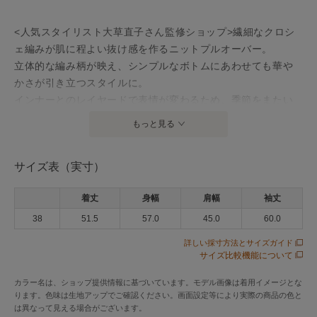
<人気スタイリスト大草直子さん監修ショップ>繊細なクロシ
ェ編みが肌に程よい抜け感を作るニットプルオーバー。
立体的な編み柄が映え、シンプルなボトムにあわせても華や
かさが引き立つスタイルに。
インナーとのレイヤードで表情が変わるため、季節をまたい
で長く楽しめるデザインです。
もっと見る
アイテム情報
サイズ表（実寸）
配送料
送料無料
着丈
身幅
肩幅
袖丈
（税込5,000円以上ご購入で送料無料）
38
51.5
57.0
45.0
60.0
商品コード
YKHAM6SKR2002
詳しい採寸方法とサイズガイド
性別タイプ
レディース
サイズ比較機能について
カテゴリ
トップス
ニット・セーター
カラー名は、ショップ提供情報に基づいています。モデル画像は着用イメージとな
ります。色味は生地アップでご確認ください。画面設定等により実際の商品の色と
素材
アクリル63% ナイロン37%
は異なって見える場合がございます。