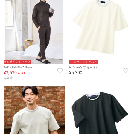
5％ポイントバック
10％ポイントバック
TAKASHIMAYA Style…
baffone(バフォーネ)
¥3,630
¥5,390
40%OFF
再入荷