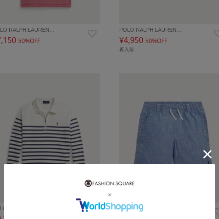
LO RALPH LAUREN…
POLO RALPH LAUREN…
7,150
¥4,950
50%OFF
50%OFF
再入荷
LO RALPH LAUREN…
POLO RALPH LAUREN…
9,350
¥7,150