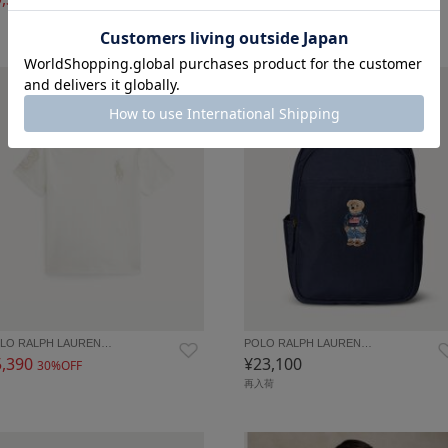
50%OFF
50%OFF
再入荷
LO RALPH LAUREN…
POLO RALPH LAUREN…
5,390
¥23,100
30%OFF
再入荷