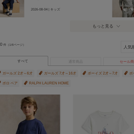
2026-08-04
| キッズ
もっと見る
0
件（1/6ページ）
すべて
通常商品
セール商
ガールズ 2才～6才
ガールズ 7才～16才
ボーイズ 2才～7才
ボ
ポロ ベア
RALPH LAUREN HOME