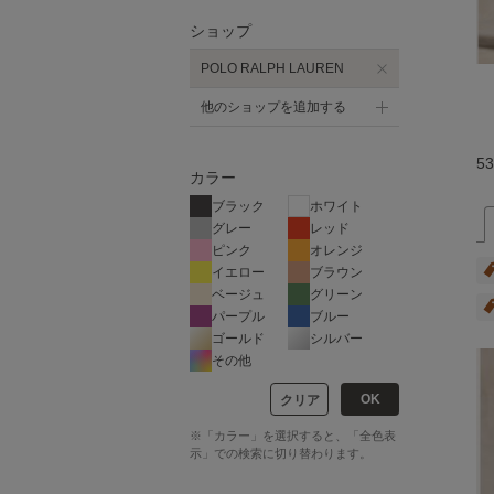
ショップ
POLO RALPH LAUREN
他のショップを追加する
53
カラー
ブラック
ホワイト
グレー
レッド
ピンク
オレンジ
イエロー
ブラウン
ベージュ
グリーン
パープル
ブルー
ゴールド
シルバー
その他
OK
クリア
※「カラー」を選択すると、「全色表
示」での検索に切り替わります。