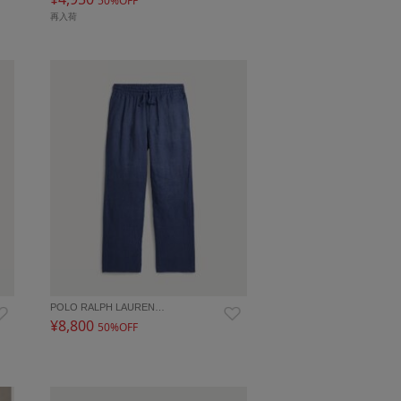
50%OFF
再入荷
POLO RALPH LAUREN…
¥8,800
50%OFF