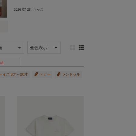
2026-07-28
| キッズ
品
ーイズ 8才～20才
ベビー
ランドセル