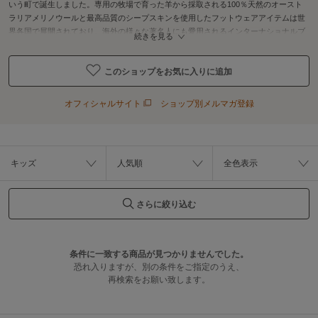
いう町で誕生しました。専用の牧場で育った羊から採取される100％天然のオースト
ラリアメリノウールと最高品質のシープスキンを使用したフットウェアアイテムは世
界各国で展開されており、海外の様々な著名人にも愛用されるインターナショナルブ
続きを見る
ランドとして、注目されています。
このショップをお気に入りに追加
オフィシャルサイト
ショップ別メルマガ登録
キッズ
人気順
全色表示
さらに絞り込む
条件に一致する商品が見つかりませんでした。
恐れ入りますが、別の条件をご指定のうえ、
再検索をお願い致します。