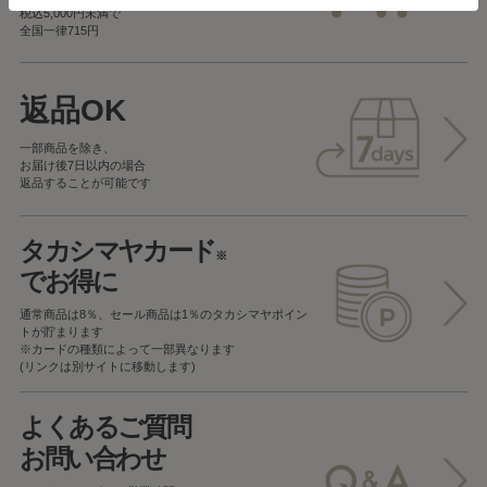
税込5,000円未満で
全国一律715円
返品OK
一部商品を除き、
お届け後7日以内の場合
返品することが可能です
タカシマヤカード
※
でお得に
通常商品は8％、セール商品は1％の
タカシマヤポイン
トが貯まります
※カードの種類によって一部異なります
(リンクは別サイトに移動します)
よくあるご質問
お問い合わせ