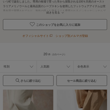
いう町で誕生しました。専用の牧場で育った羊から採取される100％天然のオースト
ラリアメリノウールと最高品質のシープスキンを使用したフットウェアアイテムは世
界各国で展開されており、海外の様々な著名人にも愛用されるインターナショナルブ
続きを見る
ランドとして、注目されています。
このショップをお気に入りに追加
オフィシャルサイト
ショップ別メルマガ登録
20
件（1/1ページ）
性別
人気順
全色表示
さらに絞り込む
セール商品に絞り込む