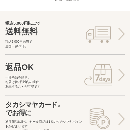
税込5,000円以上で
送料無料
税込5,000円未満で
全国一律715円
返品OK
一部商品を除き、
お届け後7日以内の場合
返品することが可能です
タカシマヤカード
※
でお得に
通常商品は8％、セール商品は1％の
タカシマヤポイン
トが貯まります