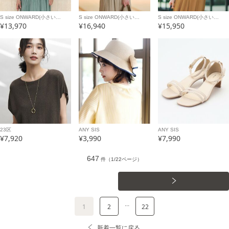
S size ONWARD(小さい…
S size ONWARD(小さい…
S size ONWARD(小さい…
¥13,970
¥16,940
¥15,950
23区
ANY SIS
ANY SIS
¥7,920
¥3,990
¥7,990
647
件（1/22ページ）
...
1
2
22
新着一覧に戻る