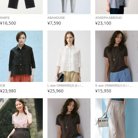
SHIPS
ABAHOUSE
JOSEPH ABBOUD
¥16,500
¥7,590
¥23,100
ICB
L size ONWARD(大きい…
S size ONWARD(小さい…
¥23,980
¥25,960
¥15,950