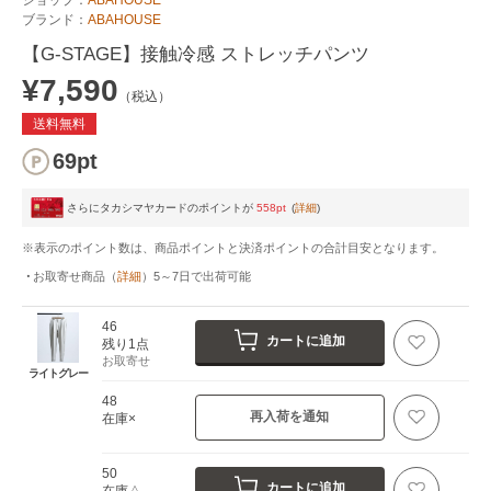
ブランド：
ABAHOUSE
【G-STAGE】接触冷感 ストレッチパンツ
¥7,590
（税込）
送料無料
69pt
さらにタカシマヤカードのポイントが
558pt
(
詳細
)
※表示のポイント数は、商品ポイントと決済ポイントの合計目安となります。
お取寄せ商品
（
詳細
）
5～7日
で出荷可能
46
カートに追加
残り1点
お取寄せ
ライトグレー
48
再入荷を通知
在庫×
50
カートに追加
在庫△