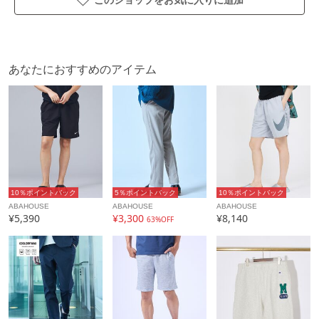
性別タイプ
メンズ
カテゴリ
パンツ
あなたにおすすめのアイテム
素材
本体：レーヨン72%、ナイロン24%、ポリウレタ
ン4%
製造国
詳細は下記よりお問い合わせください
ギフト
可
10％ポイントバック
5％ポイントバック
10％ポイントバック
ABAHOUSE
ABAHOUSE
ABAHOUSE
¥5,390
¥3,300
¥8,140
63%OFF