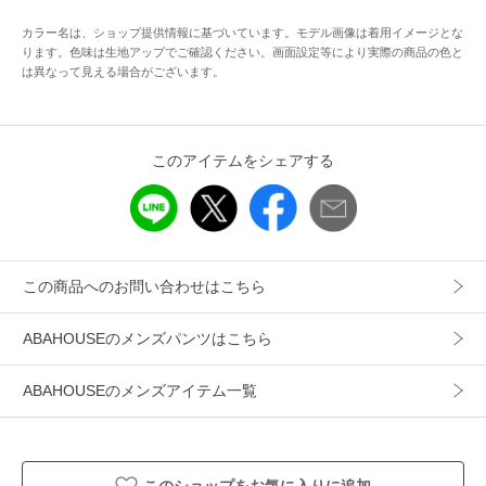
【コーディネート】
カラー名は、ショップ提供情報に基づいています。モデル画像は着用イメージとな
Tシャツ合わせのカジュアルなスタイルからジャケットやシャ
ります。色味は生地アップでご確認ください。画面設定等により実際の商品の色と
ツと合わせたきれいめなスタイルにも対応できます。
は異なって見える場合がございます。
【G-STAGE/ジーステージ】
このアイテムをシェアする
「伝統と現代性」「機能性とファッション性」を融合し遊び
心のスパイスをきかせた大人のドレススタイルを提案。
特に、こだわりの生地を使ったジャケットとカジュアルアウ
ターをコアに上買で洗練された大人のドレスポスタイルをト
ータルに展開。
この商品へのお問い合わせはこちら
ABAHOUSEのメンズパンツはこちら
アイテム情報
ABAHOUSEのメンズアイテム一覧
配送料
送料無料
（税込5,000円以上ご購入で送料無料）
商品コード
71529850000
このショップをお気に入りに追加