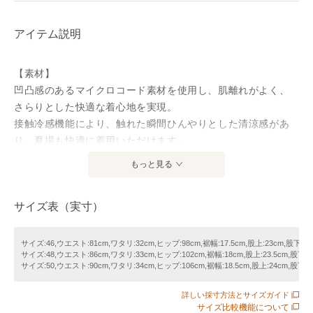
アイテム説明
【素材】
凹凸感のあるマイクロコード素材を使用し、肌離れがよく、
さらりとした快適な着心地を実現。
接触冷感機能により、触れた瞬間ひんやりとした清涼感があ
り、夏場も快適に着用いただけます。
さらに、ストレッチ性に優れ、動きやすさも確保。
もっと見る
家庭洗濯が可能で、乾きやすいのも魅力です。
サイズ表（実寸）
【デザイン】
リラックス感のあるペグトップシルエットパンツ。
ペグトップはツータック仕様で腰まわりにゆとりを持たせ、
サイズ:46,ウエスト:81cm,ワタリ:32cm,ヒップ:98cm,裾幅:17.5cm,股上:23cm,股下:75
サイズ:48,ウエスト:86cm,ワタリ:33cm,ヒップ:102cm,裾幅:18cm,股上:23.5cm,股下:7
程よくこなれた大人のカジュアル感を演出します。
サイズ:50,ウエスト:90cm,ワタリ:34cm,ヒップ:106cm,裾幅:18.5cm,股上:24cm,股下:7
カジュアルからきれいめまで幅広く対応できる、夏に活躍す
る万能パンツです。
詳しい採寸方法とサイズガイド
サイズ比較機能について