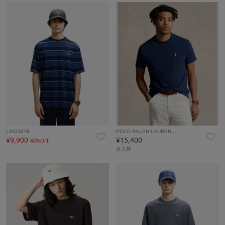
LACOSTE
POLO RALPH LAUREN…
¥9,900
¥15,400
40%OFF
再入荷