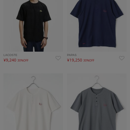
LACOSTE
PAPAS
¥9,240
¥19,250
30%OFF
30%OFF