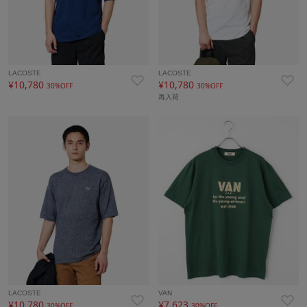
LACOSTE
LACOSTE
¥10,780
¥10,780
30%OFF
30%OFF
再入荷
LACOSTE
VAN
¥10,780
¥7,623
30%OFF
30%OFF