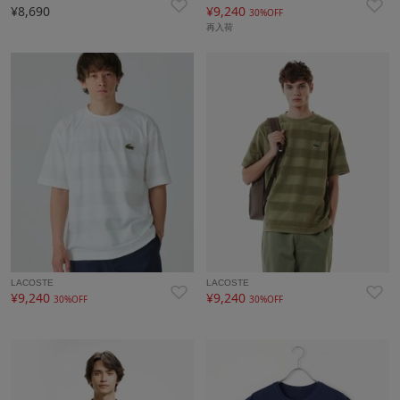
¥8,690
¥9,240
30%OFF
再入荷
LACOSTE
LACOSTE
¥9,240
¥9,240
30%OFF
30%OFF