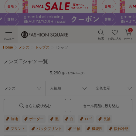
0
メニュー
検索
お気に入り
カート
Home
メンズ
トップス
Tシャツ
メンズ Tシャツ 一覧
5,290
件（1/59ページ）
メンズ
人気順
全色表示
さらに絞り込む
セール商品に絞り込む
無地
ボーダー
黒
白
ロゴ
長袖
プリント
バックプリント
半袖
機能性
接触冷感