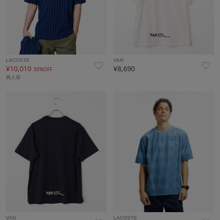
LACOSTE
VAN
¥10,010
¥8,690
30%OFF
再入荷
VAN
LACOSTE