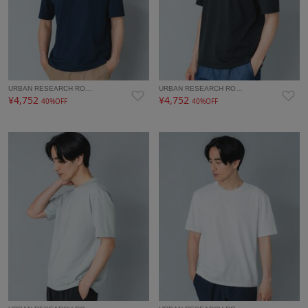
URBAN RESEARCH RO…
URBAN RESEARCH RO…
¥4,752
¥4,752
40%OFF
40%OFF