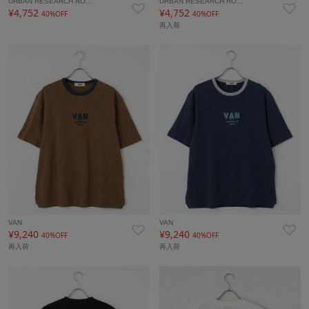
URBAN RESEARCH RO…
URBAN RESEARCH RO…
¥4,752
¥4,752
40%OFF
40%OFF
再入荷
VAN
VAN
¥9,240
¥9,240
40%OFF
40%OFF
再入荷
再入荷