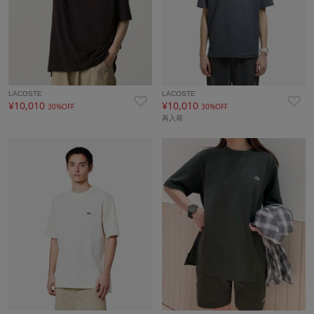
LACOSTE
LACOSTE
¥10,010
¥10,010
30%OFF
30%OFF
再入荷