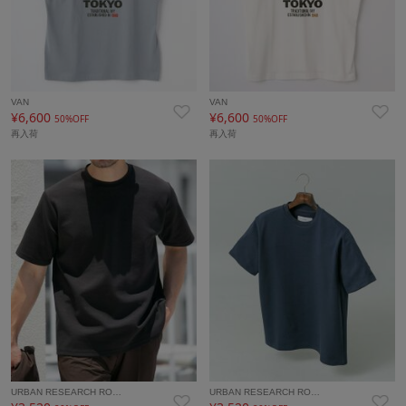
VAN
VAN
¥6,600
¥6,600
50%OFF
50%OFF
再入荷
再入荷
URBAN RESEARCH RO…
URBAN RESEARCH RO…