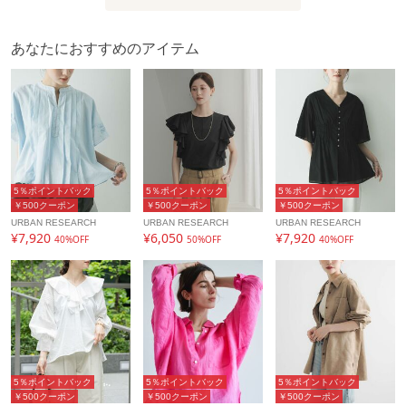
商品コード
UR26230-2031017
性別タイプ
レディース
あなたにおすすめのアイテム
カテゴリ
トップス
シャツ・ブラウス
素材
再生繊維(セルロース)60% 麻40%
製造国
詳細は下記よりお問い合わせください
ギフト
可
5％ポイントバック
5％ポイントバック
5％ポイントバック
￥500クーポン
￥500クーポン
￥500クーポン
URBAN RESEARCH
URBAN RESEARCH
URBAN RESEARCH
¥7,920
¥6,050
¥7,920
40%OFF
50%OFF
40%OFF
5％ポイントバック
5％ポイントバック
5％ポイントバック
￥500クーポン
￥500クーポン
￥500クーポン