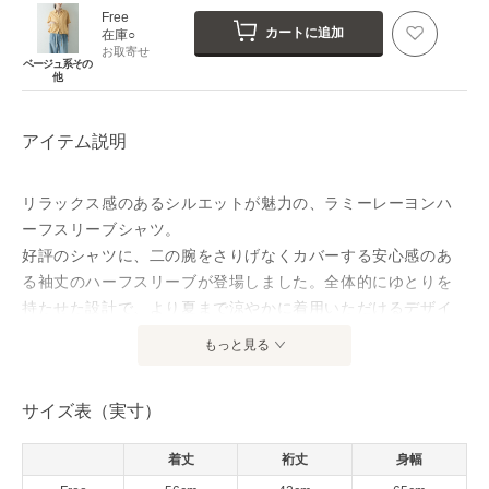
Free
カートに追加
在庫○
お取寄せ
ベージュ系その
他
アイテム説明
リラックス感のあるシルエットが魅力の、ラミーレーヨンハ
ーフスリーブシャツ。
好評のシャツに、二の腕をさりげなくカバーする安心感のあ
る袖丈のハーフスリーブが登場しました。全体的にゆとりを
持たせた設計で、より夏まで涼やかに着用いただけるデザイ
ン。
もっと見る
さらりとした清涼感のある素材を使用し、暑い季節でも心地
よく纏える一着に仕上げました。
サイズ表（実寸）
肌離れが良く通気性にも優れているため、夏本番も驚くほど
快適に過ごせます。
着丈
裄丈
身幅
裾のドローコードを絞れば丸みのある立体的なシルエットに