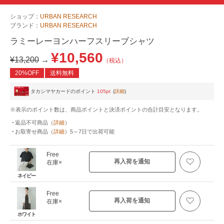
ショップ：
URBAN RESEARCH
ブランド：
URBAN RESEARCH
ラミーレーヨンハーフスリーブシャツ
¥10,560
¥13,200
→
（税込）
20%OFF
送料無料
タカシマヤカードのポイント
105pt
(
詳細
)
※表示のポイント数は、商品ポイントと決済ポイントの合計目安となります。
返品不可商品
（
詳細
）
お取寄せ商品
（
詳細
）
5～7日
で出荷可能
Free
再入荷を通知
在庫×
ネイビー
Free
再入荷を通知
在庫×
ホワイト