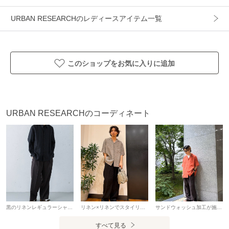
▼お気に入り登録のおすすめ▼
URBAN RESEARCHのレディースアイテム一覧
お気に入り登録された商品は、マイページにて現在の価格情
報や在庫状況の確認が可能です。
お買い物リストの管理にぜひご利用ください。
このショップをお気に入りに追加
素材感
透け感 : ややあり(YEL BEIGE)あり(WHITE)
URBAN RESEARCHのコーディネート
伸縮性 : なし
裏地 : なし
光沢 : なし
ポケット : あり
アイテム情報
配送料
送料無料
黒のリネンレギュラーシャツに、ブラウンのストライプトラウザーを合わせた、落ち着いたトーンのシックな夏スタイルです。 涼しげなリネンの風合いとクラシカルなストライプ柄が相まって、大人の色気漂う上品なリラックス感を演出。
リネン×リネンでスタイリングを組みました。上下ともにMサイズを着用しています！ シャツはハリのあるパリッとした質感、パンツは柔らかく肌なじみの良い質感で、同じ素材でも異なった生地感を楽しめます。 コーデがシンプルになりがちな夏こそ、素材感にこだわった着こなしがおすすめです。
サンドウォッシュ加工が施されており、気分が上がるカラーをしているシャツに、ブラウンのストライプパンツ、サンダルで同系色コーデの完成です。 全てのアイテムが少しオーバーサイズなので抜け感も出て暑苦しいコーデにはならないのがオススメポイントです。
（税込5,000円以上ご購入で送料無料）
すべて見る