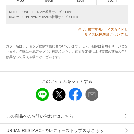
変化し、どんなボトムスとも絶妙なバランスを叶えます。
Free
56cm
42cm
65cm
ボタンを閉じてプルオーバー風に着るのはもちろん、夏の羽
MODEL：WHITE 166cm着用サイズ：Free
織りとしても重宝します。
MODEL：YEL BEIGE 152cm着用サイズ：Free
フロントのダブルポケットが視点を上げ、スタイルアップし
ながらこなれた表情を演出してくれます。
詳しい採寸方法とサイズガイド
サイズ比較機能について
POINT
カラー名は、ショップ提供情報に基づいています。モデル画像は着用イメージとな
・二の腕をカバーする絶妙な袖丈デザイン
ります。色味は生地アップでご確認ください。画面設定等により実際の商品の色と
は異なって見える場合がございます。
・裾のドロストでシルエットの変化を楽しめ、ボトムスを選
ばずスタイルアップ
・ラミーレーヨンのさらりとした肌触りで、夏場も快適な着
心地
このアイテムをシェアする
【2026 Spring/Summer】【26SS】
※商品画像は、光の当たり具合やパソコンなどの閲覧環境に
より、実際の色味と異なって見える場合がございます。予め
この商品へのお問い合わせはこちら
ご了承ください。
※商品の色味の目安は、商品単体の画像をご参照ください。
URBAN RESEARCHのレディーストップスはこちら