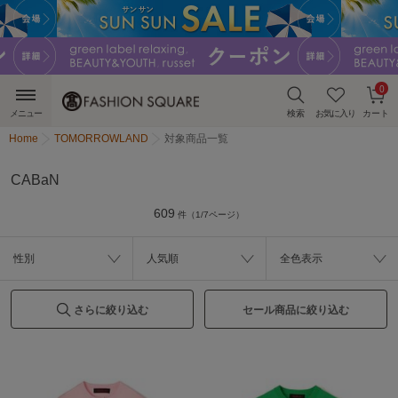
0
メニュー
検索
お気に入り
カート
Home
TOMORROWLAND
対象商品一覧
CABaN
609
件（1/7ページ）
性別
人気順
全色表示
さらに絞り込む
セール商品に絞り込む