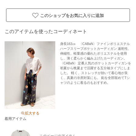
このショップをお気に入りに追加
このアイテムを使ったコーディネート
身長163㎝ 〈CABaN〉ファインポリエステル
ハーフスリーブポケットカーディガン 速乾性、
伸縮性、軽量感の優れたポリエステルを使用
し、薄く柔らかく編み上げたカーディガン。
〈CABaN〉定番人気のポケットカーディガンを
初夏から晩夏まで活躍する五分袖タイプにしま
した。 軽く、ストレッチが効いて着心地が良
く、真夏の冷房対策にも。 釦を全部留めてTシ
ャツのように着るのもおすすめ。
拡大する
着用アイテム