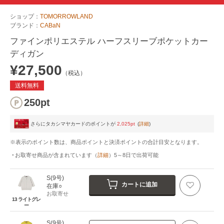
ショップ：
TOMORROWLAND
ブランド：
CABaN
ファインポリエステル ハーフスリーブポケットカー
ディガン
¥27,500
（税込）
送料無料
250pt
さらにタカシマヤカードのポイントが
2,025pt
(
詳細
)
※表示のポイント数は、商品ポイントと決済ポイントの合計目安となります。
お取寄せ商品が含まれています
（
詳細
）
5～8日
で出荷可能
S(9号)
カートに追加
在庫○
お取寄せ
13 ライトグレ
ー
S(9号)