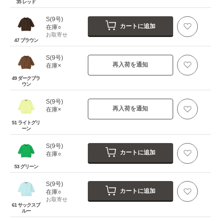
35 レッド
S(9号)
カートに追加
在庫○
お取寄せ
47 ブラウン
S(9号)
再入荷を通知
在庫×
49 ダークブラ
ウン
S(9号)
再入荷を通知
在庫×
51 ライトグリ
ーン
S(9号)
カートに追加
在庫○
53 グリーン
S(9号)
カートに追加
在庫○
お取寄せ
61 サックスブ
ルー