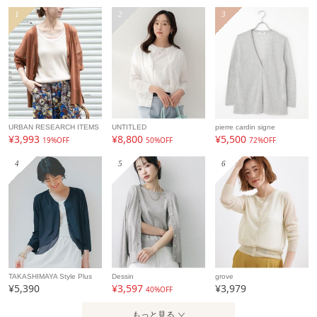
1
2
3
URBAN RESEARCH ITEMS
UNTITLED
pierre cardin signe
¥3,993
¥8,800
¥5,500
19%OFF
50%OFF
72%OFF
4
5
6
TAKASHIMAYA Style Plus
Dessin
grove
¥5,390
¥3,597
¥3,979
40%OFF
もっと見る