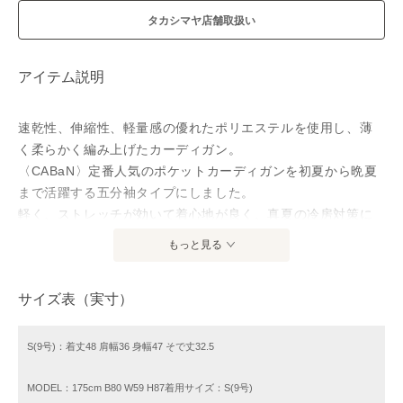
タカシマヤ店舗取扱い
アイテム説明
速乾性、伸縮性、軽量感の優れたポリエステルを使用し、薄
く柔らかく編み上げたカーディガン。
〈CABaN〉定番人気のポケットカーディガンを初夏から晩夏
まで活躍する五分袖タイプにしました。
軽く、ストレッチが効いて着心地が良く、真夏の冷房対策に
も。
もっと見る
釦を全部留めてTシャツのように着るのもおすすめ。
サイズ表（実寸）
※商品の色味は、商品単体の画像をご確認ください
店舗にお問い合わせの際は、下記の商品番号をお申し付けく
S(9号)：着丈48 肩幅36 身幅47 そで丈32.5
ださい。
商品番号:39-02-31-02005
MODEL：175cm B80 W59 H87着用サイズ：S(9号)