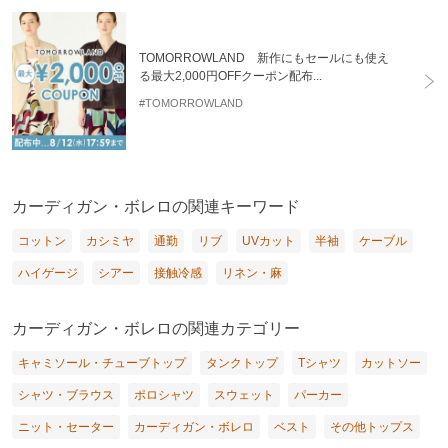
TOMORROWLAND 新作にもセールにも使え
る最大2,000円OFFクーポン配布...
#TOMORROWLAND
カーディガン・ボレロの関連キーワード
コットン
カシミヤ
通勤
リブ
UVカット
半袖
ケーブル
ハイゲージ
シアー
接触冷感
リネン・麻
カーディガン・ボレロの関連カテゴリー
キャミソール・チューブトップ
タンクトップ
Tシャツ
カットソー
シャツ・ブラウス
ポロシャツ
スウェット
パーカー
ニット・セーター
カーディガン・ボレロ
ベスト
その他トップス