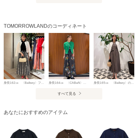
TOMORROWLANDのコーディネート
身長162㎝ 〈Ballsey〉フリンジギンガムチェック フリルギャザースカート カットジャカードとギンガムチェックをかけ合わせが新鮮なロングスカート。 ランダムにチェックの大きさが変更されており、通常のチェック柄とはひと味違うこだわりの詰まったテキスタイルが魅力的なアイテムです。合わせるアイテム次第で、オンからオフまで幅広いシーンに活躍してくれます。
身長164㎝ 〈CABaN〉ファインポリエステル ハーフスリーブポケットカーディガン 速乾性、伸縮性、軽量感の優れたポリエステルを使用し、薄く柔らかく編み上げたカーディガン。 〈CABaN〉定番人気のポケットカーディガンを初夏から晩夏まで長く活躍する五分袖タイプです。 軽く、ストレッチが効いて着心地が良く、真夏の冷房対策にも。
身長165㎝ 〈Ballsey〉のワンピースは、さらりとした肌触りが心地よく、適度なハリ感があるため上品な印象で着用いただけます。 ベルトでウエストマークする、メリハリをつけた着こなしがおすすめです。 長いシーズンお楽しみいただけるグレーを選びました。 〈CABaN〉のカーディガンは、クーラー避けやさらっと羽織る一枚にぴったりです。
すべて見る
あなたにおすすめのアイテム