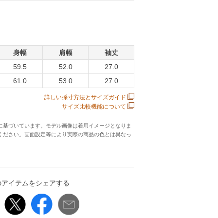
身幅
肩幅
袖丈
59.5
52.0
27.0
61.0
53.0
27.0
詳しい採寸方法とサイズガイド
サイズ比較機能について
に基づいています。モデル画像は着用イメージとなりま
ください。画面設定等により実際の商品の色とは異なっ
のアイテムをシェアする