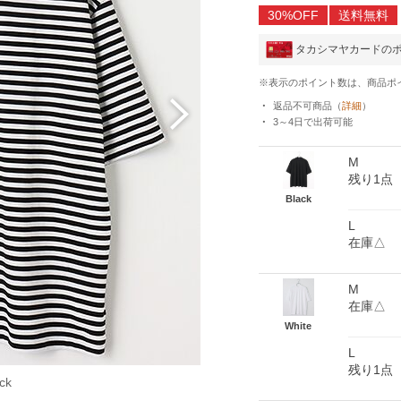
30%OFF
送料無料
タカシマヤカードの
※表示のポイント数は、商品ポ
返品不可商品
（
詳細
）
3～4日
で出荷可能
M
残り1点
Black
L
在庫△
M
在庫△
White
L
残り1点
ck