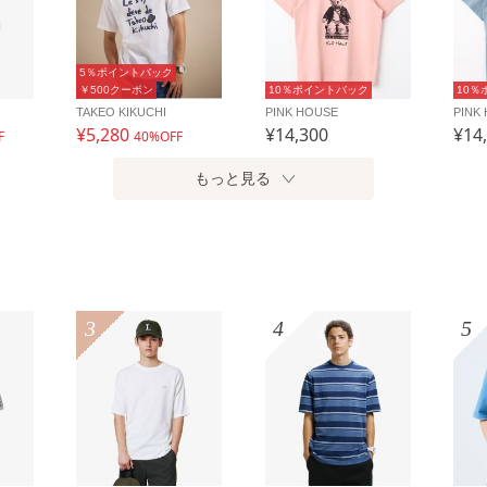
5％ポイントバック
￥500クーポン
10％ポイントバック
10％
TAKEO KIKUCHI
PINK HOUSE
PINK
¥5,280
¥14,300
¥14
F
40%OFF
もっと見る
3
4
5