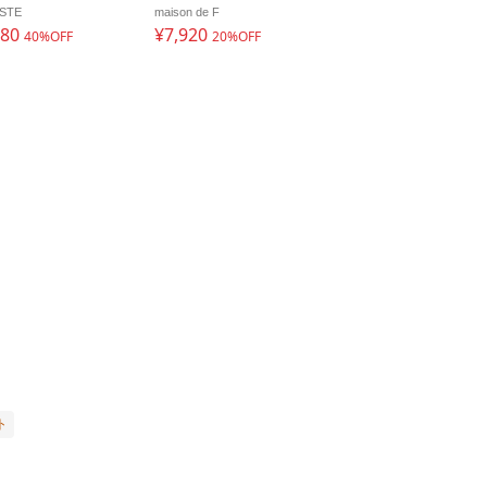
STE
maison de F
580
¥7,920
40%OFF
20%OFF
ト