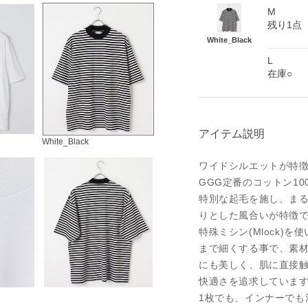
M
残り1点
White_Black
L
在庫○
アイテム説明
White_Black
ワイドシルエットが特徴
GGG定番のコットン1
特別な起毛を施し、ま
りとした風合いが特徴
特殊ミシン(Mlock)
まで細くする事で、素材
にも美しく、肌に直接
快適さを追求していま
1枚でも、インナーでも