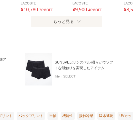
LACOSTE
LACOSTE
LACO
¥10,780
¥9,900
¥8,
30%OFF
40%OFF
もっと見る
舗ア
SUNSPEL(サンスペル)滑らかでソフ
トな肌触りを実現したアイテム
#item SELECT
プリント
バックプリント
半袖
機能性
接触冷感
吸水速乾
UVカッ