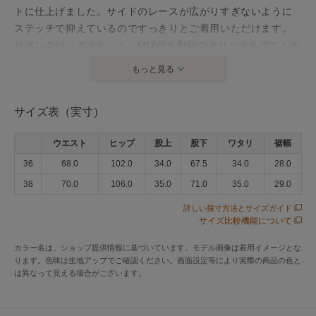
トに仕上げました。サイドのレースが広がりすぎないように
ステッチで抑えているのですっきりとご着用いただけます。
リボンのバックポケット、MUVEIL刻印のオリジナルデニムボ
タンもポイント。
もっと見る
・ポケット付き
・ボタンファスナー留め
サイズ表（実寸）
アイテム情報
ウエスト
ヒップ
股上
股下
ワタリ
裾幅
36
68.0
102.0
34.0
67.5
34.0
28.0
配送料
送料無料
（税込5,000円以上ご購入で送料無料）
38
70.0
106.0
35.0
71.0
35.0
29.0
商品コード
SJKMA261FP006
詳しい採寸方法とサイズガイド
サイズ比較機能について
性別タイプ
レディース
カラー名は、ショップ提供情報に基づいています。モデル画像は着用イメージとな
カテゴリ
パンツ
デニムパンツ
ります。色味は生地アップでご確認ください。画面設定等により実際の商品の色と
は異なって見える場合がございます。
素材
本体 綿 100%
刺繍糸 ポリエステル 100%