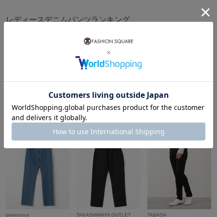
レディースデニムパンツランキング
1
2
3
Sonny Label
UNITED ARROWS
greennout
¥5,148
¥9,988
¥18,700
35%OFF
60%OFF
4
5
6
greennout
TAKASHIMAYA OUTLET
TABASA