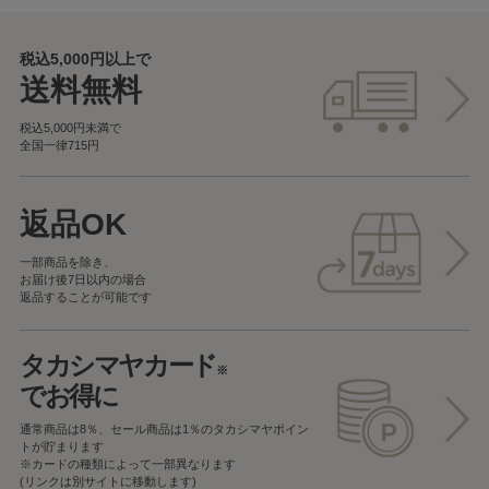
税込5,000円以上で
送料無料
税込5,000円未満で
全国一律715円
返品OK
一部商品を除き、
お届け後7日以内の場合
返品することが可能です
タカシマヤカード
※
でお得に
通常商品は8％、セール商品は1％の
タカシマヤポイン
トが貯まります
※カードの種類によって一部異なります
(リンクは別サイトに移動します)