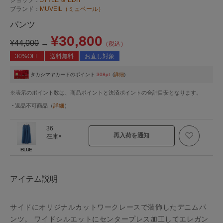
ブランド：
MUVEIL（ミュベール）
パンツ
¥30,800
¥44,000
→
（税込）
30%OFF
送料無料
お直し対象
タカシマヤカードのポイント
308pt
(
詳細
)
※表示のポイント数は、商品ポイントと決済ポイントの合計目安となります。
返品不可商品
（
詳細
）
36
再入荷を通知
在庫×
BLUE
アイテム説明
サイドにオリジナルカットワークレースで装飾したデニムパ
ンツ。 ワイドシルエットにセンタープレス加工してエレガン