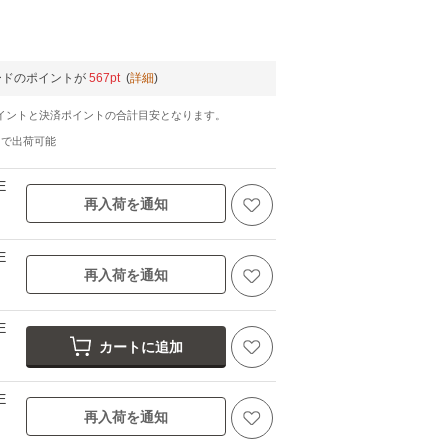
ードのポイントが
567pt
(
詳細
)
イントと決済ポイントの合計目安となります。
日
で出荷可能
E
再入荷を通知
E
再入荷を通知
E
カートに追加
E
再入荷を通知
ブラック