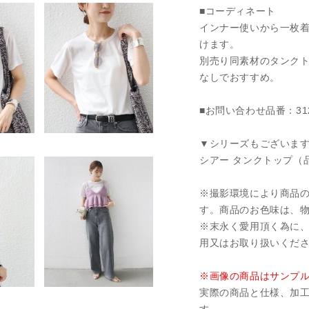
■コーディネート
インナー使いから一枚
けます。
別売り同素材のタンク
なしでおすすめ。
■お問い合わせ品番：312-
▼シリーズもございま
シアー タンクトップ（品番
※撮影環境により商品
す。商品のお色味は、
※末永く愛用頂く為に
用又はお取り扱いくだ
※画像の商品はサンプ
実際の商品と仕様、加
す。