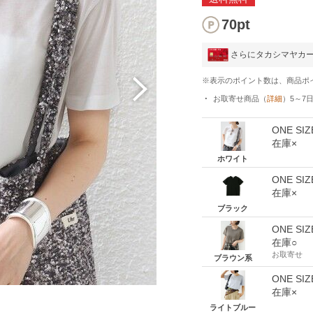
70pt
さらにタカシマヤカ
※表示のポイント数は、商品ポ
お取寄せ商品
（
詳細
）
5～7
ONE SIZ
在庫×
ホワイト
ONE SIZ
在庫×
ブラック
ONE SIZ
在庫○
お取寄せ
ブラウン系
ONE SIZ
在庫×
ト
ライトブルー