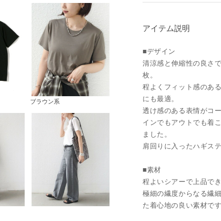
アイテム説明
■デザイン
清涼感と伸縮性の良さで
枚。
程よくフィット感のある
にも最適。
ブラウン系
透け感のある表情がコ
インでもアウトでも着
ました。
肩回りに入ったハギス
■素材
程よいシアーで上品でき
極細の繊度からなる繊
た着心地の良い素材で