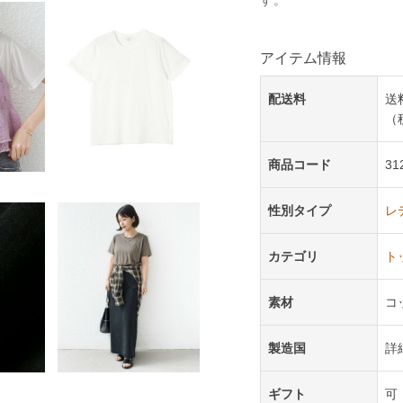
アイテム情報
配送料
送
（
商品コード
31
性別タイプ
レ
カテゴリ
ト
素材
コ
製造国
詳
ギフト
可