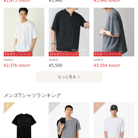
¥2,475
¥5,940
¥5,940
50%OFF
40%OFF
ます。
アイテム情報
配送料
全国一律715円（税込）
（税込5,000円以上ご購入で送料無料）
商品コード
712140051
5％ポイントバック
10％ポイントバック
5％ポイントバック
SHIPS
SHIPS
SHIPS
¥2,376
¥5,500
¥3,564
性別タイプ
メンズ
40%OFF
40%OFF
カテゴリ
トップス
Tシャツ
もっと見る
素材
コットン100%
メンズTシャツランキング
製造国
詳細は下記よりお問い合わせください
1
2
3
ギフト
可