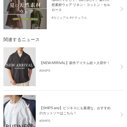
然素材ウェア リネン・コットン・セル
ロース
#カジュアル
#ナチュラル
関連するニュース
【NEW ARRIVAL】新作アイテム続々入荷中！
#SHIPS
【SHIPS any】ビジネスにも最適な、おすすめ
のカットソーはこちら！
#SHIPS