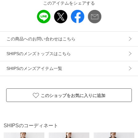
このアイテムをシェアする
【ONEITA別注のプリントTシャツ】
◆【SHIPS any別注】ONEITA:〈洗濯機可能〉ピグメント ダ
イ リラックス プリント Tシャツ
712-14-0052
この商品へのお問い合わせはこちら
----------------------------
裏地：無
SHIPSのメンズトップスはこちら
光沢感：無
生地の厚み：普通
SHIPSのメンズアイテム一覧
伸縮性：やや有
透け感：無
水洗い：洗濯機可
このショップをお気に入りに追加
----------------------------
【ONEITA/オニータ】
1990年代ドメスティックブランドのTシャツ用のボディとし
SHIPSのコーディネート
て一世を風靡したUSAブランド。歴史は古く1893年にアンダ
ーウェアのブランドとしスタートし、アンダーウェアからス