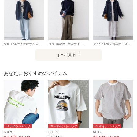
ウェットシャツまで展開し、日本のマーケットでは
「POWER-T」が有名。肉厚な生地と独特なボックスシルエッ
トが特徴です。
※ウォッシュ加工により色の出方に若干の個体差がございま
す。予めご了承ください。
身長:164cm / 普段サイズ：38・MEDIUM / 体型：細身（骨格ウェーブ） 肩幅:なで肩・狭め / パーソナルカラー：イエベ春 Instagram：@nagashi_ships 【着用レビュー 】 着用アイテム：アウター / 着用サイズ：36 ■着丈：ヒップが隠れる丈です。 ■サイズ感：全体的にゆとりがあります。 ■素材感：軽くて表面感のなめらかなボア素材です。 ■着心地：軽い着心地でカーディガン感覚で気軽に羽織りやすいです◎ 着用アイテム：デニム / 着用サイズ：36 ■ウエスト：ウエストに紐がついているので、ぎゅっと絞ることができ調節が可能です。 ■ヒップ：ヒップラインは気になりませんでした。 ■レングス：かかと下くらいまでの丈です。 ■素材感：落ち感のある、やわらかいデニムです。 ■着心地：ルーズなサイズ感が可愛く、ゆったりとしているので穿きやすいです。
身長:164cm / 普段サイズ：38・MEDIUM / 体型：細身（骨格ウェーブ） 肩幅:なで肩・狭め / パーソナルカラー：イエベ春 Instagram：@nagashi_ships 【着用レビュー 】 着用アイテム：ベスト / 着用サイズ：ONE SIZE ■着丈：腰下くらいまでの丈です。 ■サイズ感：全体的にゆとりがあります。 ■素材感：ふわっと軽くて、とても肌触りの良いフォックス混ニットです。 ■着心地：フォックス混なので保温性が抜群です。カシミヤ混でとても柔らかくて肌触りが良いです。 着用アイテム：パンツ / 着用サイズ：36 ■ウエスト：ほどよくゆとりがありました。（ベルトいらずなサイズ感） ■ヒップ：ヒップラインは気になりませんでした。 ■レングス：かかとくらいまでの丈です。 ■素材感：落ち感のある、やわらかい素材感です。 ■着心地：生地感がやわらかく、ゆったりと穿けるので着心地が良いです。
身長:164cm / 普段サイズ：38・MEDIUM / 体型：細身（骨格ウェーブ） 肩幅:なで肩・狭め / パーソナルカラー：イエベ春 【着用レビュー 】 着用アイテム：デニムジャケット / 着用サイズ：ONE SIZE ■着丈：ヒップ下までの丈です。 ■肩幅：全体的にゆったりとしています。 ■袖丈：手の甲が隠れる丈です。 ■素材感：しっかりとしたデニム素材です。 ■着心地：ゆったりとリラックス感のある着心地です。ロングシーズン羽織りやすいジャケットです。 着用アイテム：スカート / 着用サイズ：ONESIZE ■ウエスト：程よくゆとりがありました。 ■ヒップ：ヒップラインは気になりませんでした。 ■レングス：くるぶしにかかるくらいの丈です。 ■着心地：落ち感のあるやわらかい素材で穿き心地がいいです。ウエストゴムでストレスフリーです。
【注意事項】
すべて見る
※末永く愛用頂く為に、アテンションタグ・洗濯ネームを必
ずご確認の上、着用又はお取り扱いください。
あなたにおすすめのアイテム
※撮影環境による光の当たり具合やパソコン・スマートフォ
ンなどの閲覧環境によって、実際の色味と異なって見える場
合があります。
あらかじめご了承ください。商品の色味は商品単体で撮影し
た画像をご参照ください。
5％ポイントバック
10％ポイントバック
5％ポイントバック
※画像の商品はサンプルです。
SHIPS
SHIPS
SHIPS
実際の商品と仕様、加工、サイズが若干異なる場合がござい