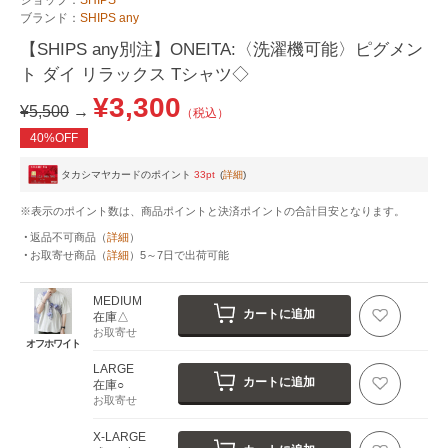
ブランド：
SHIPS any
【SHIPS any別注】ONEITA:〈洗濯機可能〉ピグメン
ト ダイ リラックス Tシャツ◇
¥3,300
¥5,500
→
（税込）
40%OFF
タカシマヤカードのポイント
33pt
(
詳細
)
※表示のポイント数は、商品ポイントと決済ポイントの合計目安となります。
返品不可商品
（
詳細
）
お取寄せ商品
（
詳細
）
5～7日
で出荷可能
MEDIUM
カートに追加
在庫△
お取寄せ
オフホワイト
LARGE
カートに追加
在庫○
お取寄せ
X-LARGE