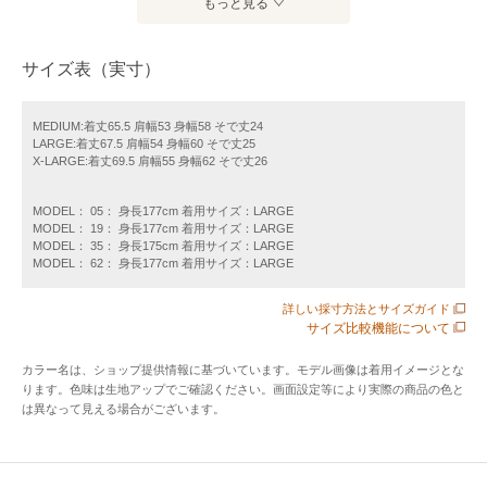
もっと見る
ジTシャツのような味わい深い表情に仕上げました。
ご家庭の洗濯機でお手入れが可能です。
サイズ表（実寸）
【デザイン】
こなれた風合いと、味のあるカラーが魅力の無地Tシャツ。
MEDIUM:着丈65.5 肩幅53 身幅58 そで丈24
LARGE:着丈67.5 肩幅54 身幅60 そで丈25
ネックはシンプルなオーバーロック仕様を採用。
X-LARGE:着丈69.5 肩幅55 身幅62 そで丈26
さらに、縫い代が直接肌に当たりにくいタコバインダーを配
し、快適な着心地に仕上げました。
MODEL： 05： 身長177cm 着用サイズ：LARGE
袖や裾にはシングルステッチを採用するなど、ヴィンテージT
MODEL： 19： 身長177cm 着用サイズ：LARGE
MODEL： 35： 身長175cm 着用サイズ：LARGE
シャツを思わせる昔ながらのディテールにもこだわっていま
MODEL： 62： 身長177cm 着用サイズ：LARGE
す。
程よくゆとりのあるシルエットで、着るだけでサマになるア
詳しい採寸方法とサイズガイド
サイズ比較機能について
イテムです。
同じくONEITAに別注したプリントTシャツもご用意しており
カラー名は、ショップ提供情報に基づいています。モデル画像は着用イメージとな
ます！
ります。色味は生地アップでご確認ください。画面設定等により実際の商品の色と
は異なって見える場合がございます。
【別注ポイント】
・程よくリラックスしたオリジナルのパターン