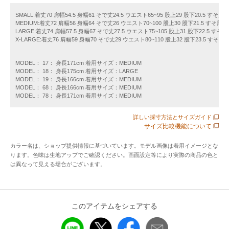
【デザイン】
SMALL:着丈70 肩幅54.5 身幅61 そで丈24.5 ウエスト65~95 股上29 股下20.5 すそ周
MEDIUM:着丈72 肩幅56 身幅64 そで丈26 ウエスト70~100 股上30 股下21.5 すそ周
トップスとショーツ共に左裾元辺りにワンポイントでリフレ
LARGE:着丈74 肩幅57.5 身幅67 そで丈27.5 ウエスト75~105 股上31 股下22.5 すそ
クタープリントを施したTシャツとショーツのセットアップア
X-LARGE:着丈76 肩幅59 身幅70 そで丈29 ウエスト80~110 股上32 股下23.5 すそ周
イテムです。
Tシャツは、裾元にスピンドルを搭載しておりますのでお好み
MODEL： 17： 身長171cm 着用サイズ：MEDIUM
MODEL： 18： 身長175cm 着用サイズ：LARGE
で絞ってシルエットの変化が楽しめます。
MODEL： 19： 身長166cm 着用サイズ：MEDIUM
ショーツについては、ウエストはゴムシャーリングに紐付き
MODEL： 68： 身長166cm 着用サイズ：MEDIUM
MODEL： 78： 身長171cm 着用サイズ：MEDIUM
のイージー仕様。
ややワイドなシルエットで快適な穿き心地です。
詳しい採寸方法とサイズガイド
素材にナイロンを使用することで、スポーティー且つアーバ
サイズ比較機能について
ントレンドなコーディネートがこれだけで完成するコスパに
カラー名は、ショップ提供情報に基づいています。モデル画像は着用イメージとな
優れたアイテムです！
ります。色味は生地アップでご確認ください。画面設定等により実際の商品の色と
----------------------------
は異なって見える場合がございます。
裏地：無
光沢感：無
生地の厚み：普通
このアイテムをシェアする
伸縮性：有
透け感：無