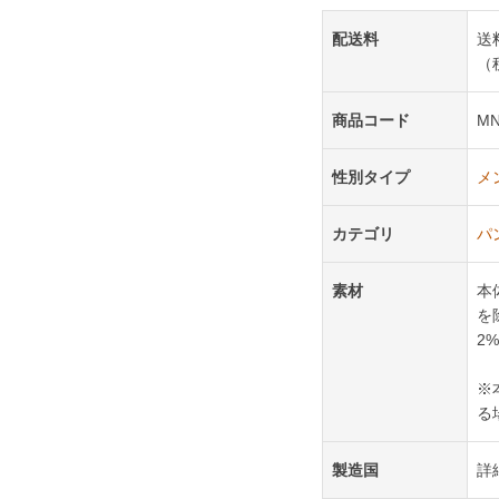
配送料
送
（
商品コード
MN
性別タイプ
メ
カテゴリ
パ
素材
本
を
2
※
る
製造国
詳