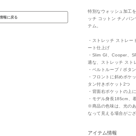
特別なウォッシュ加工
情報に戻る
ッチ コットン チノパン
テム。
・ストレッチ ストレート
ート仕上げ
・Slim GI、Coope
適な、ストレッチ スト
・ベルトループ / ボタ
・フロントに斜めポケット
タン付きポケット2つ
・背面右ポケットの上
・モデル身長185cm、着用
※商品の色味は、光の
なって見える場合がご
アイテム情報