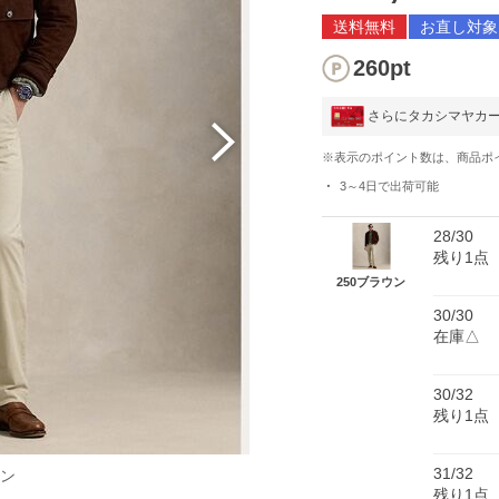
送料無料
お直し対象
260pt
さらにタカシマヤカ
※表示のポイント数は、商品ポ
3～4日
で出荷可能
28/30
残り1点
250ブラウン
30/30
在庫△
30/32
残り1点
31/32
ウン
残り1点