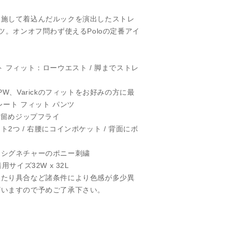
を施して着込んだルックを演出したストレ
ツ。オンオフ問わず使えるPoloの定番アイ
 フィット：ローウエスト / 脚までストレ
r、SPW、Varickのフィットをお好みの方に最
レート フィット パンツ
ン留めジップフライ
2つ / 右腰にコインポケット / 背面にボ
にシグネチャーのポニー刺繍
サイズ32W x 32L
あたり具合など諸条件により色感が多少異
ざいますので予めご了承下さい。