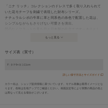
「ニナ リッチ」コレクションのドレスで多く取り入れられて
いた花モチーフを刺繍で表現した財布シリーズ。
ナチュラルシボの牛革に革と同系色の糸色で配置した花は、
シンプルながらもさりげない可愛さを演出。
凹凸なくフラットな見た目と日本製の仕立てですっきりとし
た仕様になっています。
もっと見る
がま口の中は2槽式。マチ付きポケットは視認性が良く便利で
す。
サイズ表（実寸）
【タマラパース】シリーズはこちら
F: タテ9×ヨコ11cm
アイテム情報
詳しい採寸方法とサイズガイド
カラー名は、ショップ提供情報に基づいています。モデル画像は着用イメージとな
配送料
送料無料
ります。色味は生地アップでご確認ください。画面設定等により実際の商品の色と
（税込5,000円以上ご購入で送料無料）
は異なって見える場合がございます。
商品コード
85-1759
性別タイプ
レディース