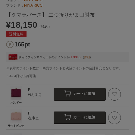
ブランド：
NINA RICCI
【タマラパース】 二つ折りがま口財布
¥18,150
（税込）
送料無料
165pt
さらにタカシマヤカードのポイントが
1,336pt
(
詳細
)
※表示のポイント数は、商品ポイントと決済ポイントの合計目安となります。
3～4日
で出荷可能
F
カートに追加
残り1点
ボルドー
F
カートに追加
在庫△
ライトピンク