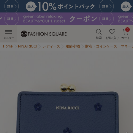
0
メニュー
検索
お気に入り
カート
Home
NINA RICCI
レディース
服飾小物
財布・コインケース・マネー