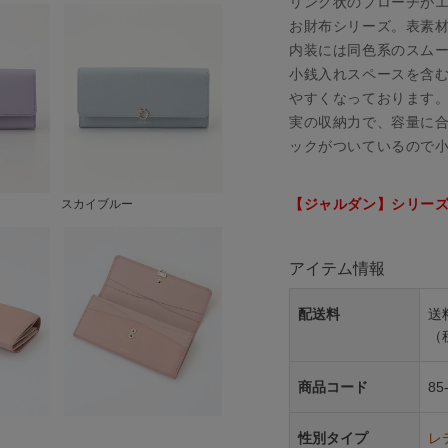
リング状のブローチが
お財布シリーズ。表素
内装には同色系のスム
小銭入れスペースを含
やすくなっております
実の収納力で、容量に
ックがついているので
【ジャルダン】シリー
スカイブルー
アイテム情報
配送料
送
（
商品コード
85
性別タイプ
レ