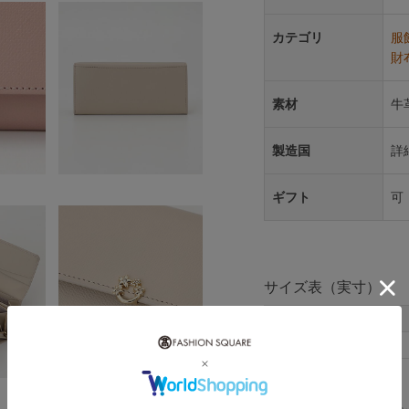
カテゴリ
服
財
素材
牛
製造国
詳
ギフト
可
サイズ表（実寸）
F