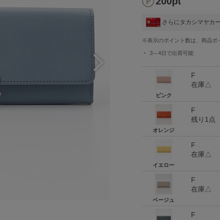
200pt
さらにタカシマヤカ
※表示のポイント数は、商品ポ
3～4日
で出荷可能
F
在庫△
ピンク
F
残り1点
オレンジ
F
在庫△
イエロー
F
在庫△
ベージュ
F