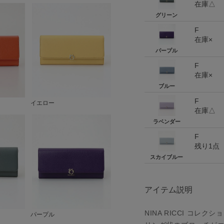
在庫△
グリーン
F
在庫×
パープル
F
在庫×
ブルー
F
イエロー
在庫△
ラベンダー
F
残り1点
スカイブルー
アイテム説明
NINA RICCI コ
パープル