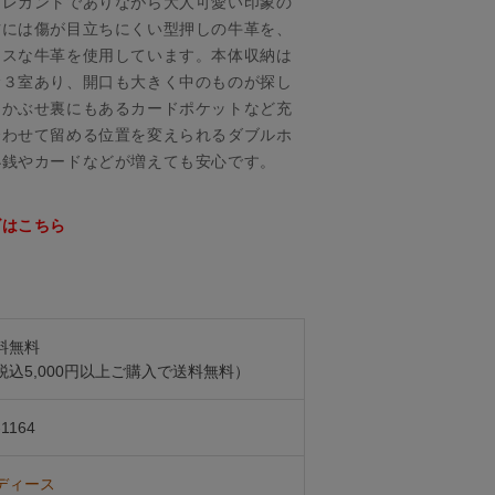
エレガントでありながら大人可愛い印象の
材には傷が目立ちにくい型押しの牛革を、
ースな牛革を使用しています。本体収納は
む３室あり、開口も大きく中のものが探し
。かぶせ裏にもあるカードポケットなど充
合わせて留める位置を変えられるダブルホ
小銭やカードなどが増えても安心です。
ズはこちら
料無料
税込5,000円以上ご購入で送料無料）
-1164
ディース