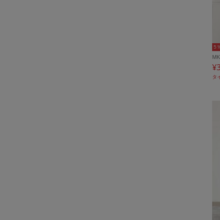
5
MK
¥
タ