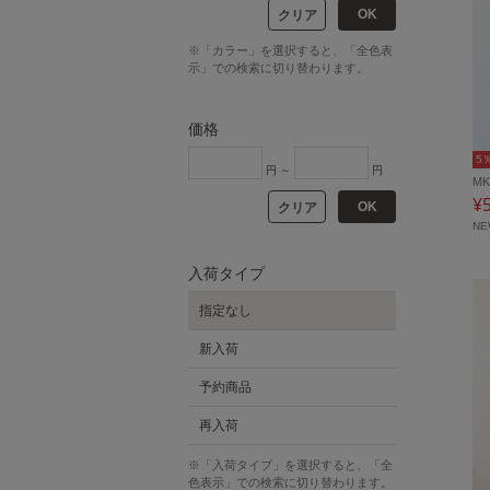
OK
クリア
※「カラー」を選択すると、「全色表
示」での検索に切り替わります。
価格
5
円 ～
円
MK
¥
OK
クリア
N
入荷タイプ
指定なし
新入荷
予約商品
再入荷
※「入荷タイプ」を選択すると、「全
色表示」での検索に切り替わります。