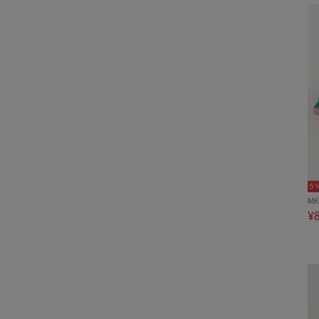
5
MK
¥