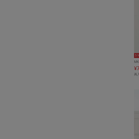
5
MK
¥
再