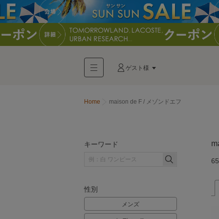
ゲスト様
Home
maison de F / メゾンドエフ
m
キーワード
65
性別
メンズ