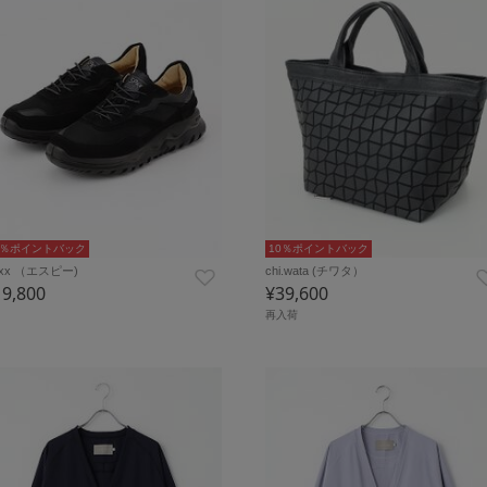
0％ポイントバック
10％ポイントバック
xx （エスピー)
chi.wata (チワタ）
19,800
¥39,600
再入荷