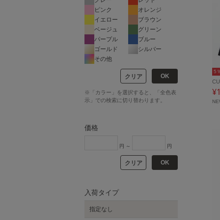
ピンク
オレンジ
イエロー
ブラウン
ベージュ
グリーン
パープル
ブルー
ゴールド
シルバー
その他
5
OK
クリア
C
¥
※「カラー」を選択すると、「全色表
示」での検索に切り替わります。
N
価格
円 ～
円
OK
クリア
入荷タイプ
指定なし