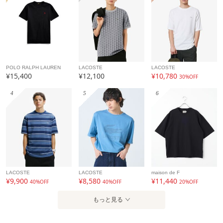
POLO RALPH LAUREN
LACOSTE
LACOSTE
¥15,400
¥12,100
¥10,780
30%OFF
4
5
6
LACOSTE
LACOSTE
maison de F
¥9,900
¥8,580
¥11,440
40%OFF
40%OFF
20%OFF
もっと見る