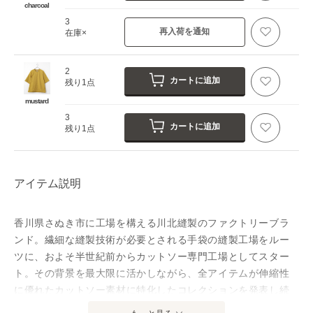
charcoal
3
再入荷を通知
在庫×
2
カートに追加
残り1点
mustard
3
カートに追加
残り1点
アイテム説明
香川県さぬき市に工場を構える川北縫製のファクトリーブラ
ンド。繊細な縫製技術が必要とされる手袋の縫製工場をルー
ツに、およそ半世紀前からカットソー専門工場としてスター
ト。その背景を最大限に活かしながら、全アイテムが伸縮性
に優れたカットソー素材に特化したコレクションを発表し続
けています。