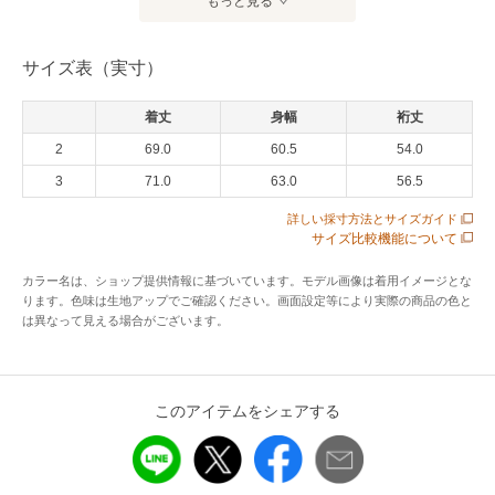
もっと見る
[ITEM]
サイズ表（実寸）
リサイクルポリエステルで編み立てたダブルフェイス素材を
用いたクルーネックTシャツ。回収した原料をケミカルリサイ
着丈
身幅
裄丈
クルによって一度引き揃えの三子糸にした後に仮撚りという
工程を経て、表面の風合いに変化を出しています。ラグラン
2
69.0
60.5
54.0
スリーブの袖丈を少し長めに設定し、身幅にも適度なゆとり
3
71.0
63.0
56.5
を持たせたリラックスシルエット。裾のドローコードを絞っ
詳しい採寸方法とサイズガイド
て丸みを出すこともできます。厚すぎず薄過ぎずの生地なの
サイズ比較機能について
で長いシーズン着用可能。シームポケット有り。
カラー名は、ショップ提供情報に基づいています。モデル画像は着用イメージとな
ります。色味は生地アップでご確認ください。画面設定等により実際の商品の色と
アイテム情報
は異なって見える場合がございます。
配送料
送料無料
（税込5,000円以上ご購入で送料無料）
このアイテムをシェアする
商品コード
TKSCY261130323
性別タイプ
メンズ