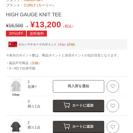
ブランド：
CURLY (カーリー）
HIGH GAUGE KNIT TEE
¥13,200
¥16,500
→
（税込）
20%OFF
送料無料
タカシマヤカードのポイント
132pt
(
詳細
)
※表示のポイント数は、商品ポイントと決済ポイントの合計目安となります。
返品不可商品
（
詳細
）
3～4日
で出荷可能
2
再入荷を通知
在庫×
l.Gray
3
カートに追加
残り1点
2
カートに追加
残り1点