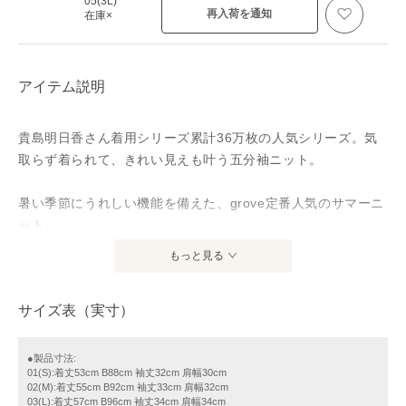
05(3L)
再入荷を通知
在庫×
アイテム説明
貴島明日香さん着用シリーズ累計36万枚の人気シリーズ。気
取らず着られて、きれい見えも叶う五分袖ニット。
暑い季節にうれしい機能を備えた、grove定番人気のサマーニ
ット。
1枚で着映えして、毎日頼れる。人気の五分袖クルーネックニ
もっと見る
ットです。
サイズ表（実寸）
【デザイン】
袖口にさりげなくボリュームを持たせ、二の腕を自然にカバ
ーする安心感のある袖丈に仕上げています。
●製品寸法:
01(S):着丈53cm B88cm 袖丈32cm 肩幅30cm
初夏から盛夏、さらに秋口までロングシーズン着用できる点
02(M):着丈55cm B92cm 袖丈33cm 肩幅32cm
もご好評のポイントです。
03(L):着丈57cm B96cm 袖丈34cm 肩幅34cm