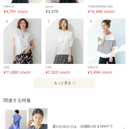
います。
UNFILO
grove
TOMORROWLAND
¥4,791
¥3,979
¥16,940
20%OFF
30%OFF
アイテム情報
4
5
6
配送料
全国一律715円（税込）
（税込5,000円以上ご購入で送料無料）
商品コード
99990976811013
性別タイプ
レディース
23区
23区
UNFILO
カテゴリ
トップス
ニット・セーター
¥11,880
¥7,920
¥3,494
20%OFF
50%OFF
50%OFF
素材
オフホワイト（003） ブラック（019） グリーン
もっと見る
（023） ブラウン（044） レッド（061） ブルー
（092） ブルー（093） ブラック（319） ブルー
（391） オフホワイト（503） ベージュ（552）
関連する特集
レーヨン62％ ナイロン37％ ポリエステル1％
ピンクゴールド（005） シルバー（006） ゴール
ド（007） レーヨン50％ ナイロン30％ ポリエス
テル20％
オフホワイト（303） レーヨン61％ ナイロン
夏のお出かけは、涼感BLUE & NAVYで
36％ ポリエステル3％