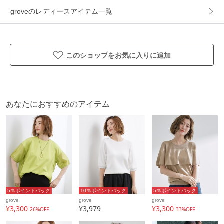
groveのレディースアイテム一覧
お洗濯可能。
総針編地のため、淡色でも透けにくいのも嬉しいポイントで
す。
このショップをお気に入りに追加
お手入れが簡単、キレイが長く続く
◆毛玉になりにくい抗ピル性
◆洗濯機で洗える
あなたにおすすめのアイテム
夏に嬉しい
◆接触冷感
◆ＵＶカット
◆太陽光の熱を遮る遮熱性
５つの機能がついています。
※ご購入時期により、製品に付属する下げ札の表記が上記内
5％ポイントバック
10％ポイントバック
5％ポイントバック
grove
grove
grove
容と異なる場合がございますが、製品の機能に違いはござい
¥3,300
¥3,979
¥3,300
26%OFF
33%OFF
ません。