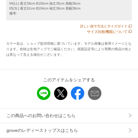
04(LL):着丈59cm B100cm 袖丈35cm 肩幅36cm
05(3L):着丈61cm B104cm 袖丈36cm 肩幅38cm
裾をアウトで着てもスカートやパンツとバランスが取りやす
備考:
い絶妙な着丈設定。
詳しい採寸方法とサイズガイド
サイズ比較機能について
衿元はすっきりとしたクルーネックで、デコルテがきれいに
見えるラインにこだわりました。
カラー名は、ショップ提供情報に基づいています。モデル画像は着用イメージとな
衿元には編地変化のデザインを入れ、シンプルな中にさりげ
ります。色味は生地アップでご確認ください。画面設定等により実際の商品の色と
は異なって見える場合がございます。
ないアクセントを効かせています。
一枚で華やかに決まるデザイン。
今シーズンからはラメとマルチボーダーも新たに登場してい
このアイテムをシェアする
ます。
【素材】
レーヨンの落ち感と発色の良さが魅力の素材を使用。
この商品へのお問い合わせはこちら
総針編みでしっかりとした肉感がありながら、ソフトでドラ
イタッチな風合いが特徴です。体のラインを拾わないのです
groveのレディーストップスはこちら
っきり見えが叶います。
ひんやりとした着心地で快適に着用でき、ご自宅の洗濯機で