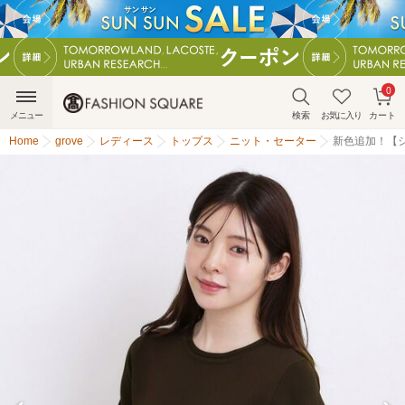
0
メニュー
検索
お気に入り
カート
Home
grove
レディース
トップス
ニット・セーター
新色追加！【シ