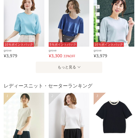
【スタイリング】
パンツからスカートまで、どんなボトムとも好相性のニッ
ト。
合わせるシューズや小物次第で、カジュアルにもきれいめに
も幅広く着こなせます。
10％ポイントバック
5％ポイントバック
10％ポイントバック
grove
grove
grove
¥3,979
¥3,300
¥3,979
33%OFF
※この製品は、太陽光線中の紫外線（UV）を通しにくくしま
もっと見る
す。この効果は永久的ではありません。
ゴールド（005カラー）、シルバー（006カラー）、ボーダー
レディースニット・セーターランキング
×ラメ（303カラー）は
1
2
3
本商品は、ご注文確定後に取り寄せにてお客様への出荷手配
をさせていただきますので、お届けまでに7～10日前後かかる
場合がございます。
また、商品は他社サイトと在庫を共有しているため、ご注文
いただいた商品が欠品となり、キャンセルとなる場合がござ