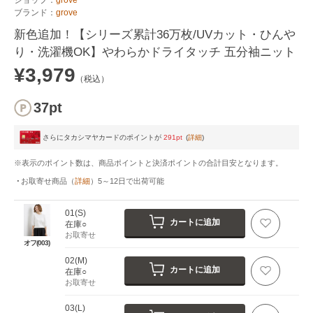
ブランド：
grove
新色追加！【シリーズ累計36万枚/UVカット・ひんや
り・洗濯機OK】やわらかドライタッチ 五分袖ニット
¥3,979
（税込）
37pt
さらにタカシマヤカードのポイントが
291pt
(
詳細
)
※表示のポイント数は、商品ポイントと決済ポイントの合計目安となります。
お取寄せ商品
（
詳細
）
5～12日
で出荷可能
01(S)
カートに追加
在庫○
お取寄せ
オフ(003)
02(M)
カートに追加
在庫○
お取寄せ
03(L)