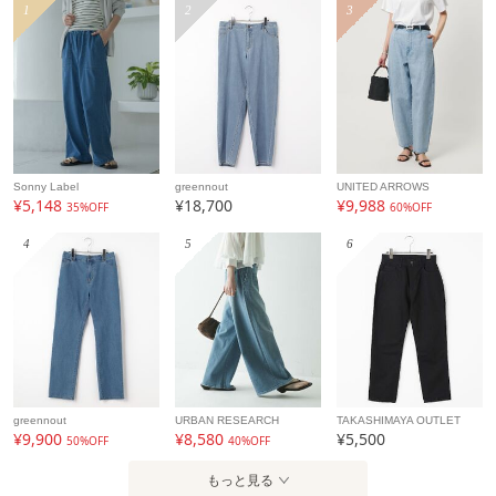
1
2
3
Sonny Label
greennout
UNITED ARROWS
¥5,148
¥18,700
¥9,988
35%OFF
60%OFF
4
5
6
greennout
URBAN RESEARCH
TAKASHIMAYA OUTLET
¥9,900
¥8,580
¥5,500
50%OFF
40%OFF
もっと見る