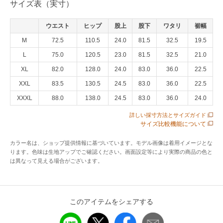
サイズ表（実寸）
ハンドバッグ等の洋品雑貨、靴などに色が移ります。白や薄
い色物との組み合わせは、なるべくお避けください。
ウエスト
ヒップ
股上
股下
ワタリ
裾幅
【お洗濯について】
染料が水に溶け出し、色が他の衣料品などに移りますので、
M
72.5
110.5
24.0
81.5
32.5
19.5
単独でのお洗濯をおすすめします。濡れた状態で他のお洗濯
L
75.0
120.5
23.0
81.5
32.5
21.0
物と重ねるなど、一緒にしないようにお願いします。漂白剤
XL
82.0
128.0
24.0
83.0
36.0
22.5
や蛍光増白剤が入った洗剤のご使用はお避けください。
XXL
83.5
130.5
24.5
83.0
36.0
22.5
※商品によって、お取り扱いは異なりますので、品質表示に
XXXL
88.0
138.0
24.5
83.0
36.0
24.0
記載の取扱い絵表示と付記用語を必ずご確認いただきますよ
うお願いいたします。
詳しい採寸方法とサイズガイド
サイズ比較機能について
アイテム情報
カラー名は、ショップ提供情報に基づいています。モデル画像は着用イメージとな
ります。色味は生地アップでご確認ください。画面設定等により実際の商品の色と
は異なって見える場合がございます。
配送料
送料無料
（税込5,000円以上ご購入で送料無料）
商品コード
DCST0001LKAKIB
このアイテムをシェアする
性別タイプ
レディース