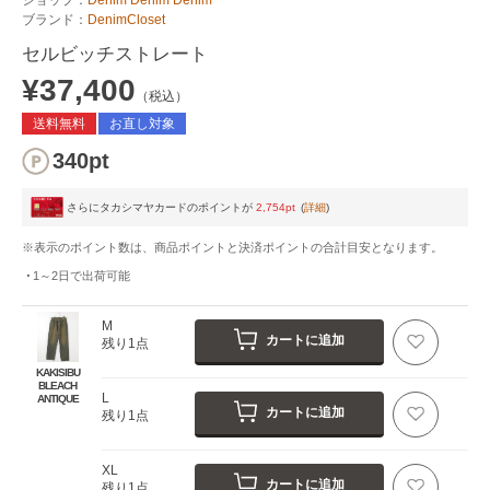
ブランド：
DenimCloset
セルビッチストレート
¥37,400
（税込）
送料無料
お直し対象
340pt
さらにタカシマヤカードのポイントが
2,754pt
(
詳細
)
※表示のポイント数は、商品ポイントと決済ポイントの合計目安となります。
1～2日
で出荷可能
M
カートに追加
残り1点
KAKISIBU
BLEACH
L
ANTIQUE
カートに追加
残り1点
XL
カートに追加
残り1点