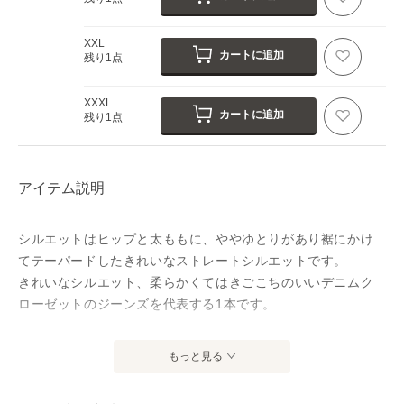
XXL
カートに追加
残り1点
XXXL
カートに追加
残り1点
アイテム説明
シルエットはヒップと太ももに、ややゆとりがあり裾にかけ
てテーパードしたきれいなストレートシルエットです。
きれいなシルエット、柔らかくてはきごこちのいいデニムク
ローゼットのジーンズを代表する1本です。
インディゴ染め製品のお取り扱いについて
もっと見る
【色移りについて】
インディゴ製品は乾いた状態でも摩擦などで、ほかの衣料や