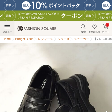
0
メニュー
検索
お気に入り
カート
Home
Bridget Birkin
レディース
シューズ
スニーカー
【VINCUL