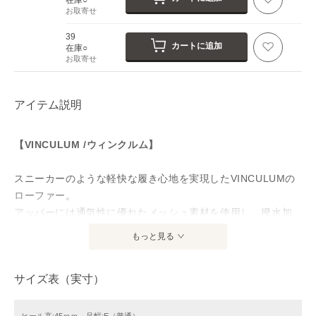
お取寄せ
39
カートに追加
在庫○
お取寄せ
アイテム説明
【VINCULUM /ウィンクルム】
スニーカーのような軽快な履き心地を実現したVINCULUMの
ローファー。
アッパーには通気性に優れたメッシュ素材を使用し、撥水加
工により軽い雨や汚れにも強い仕様になっています。中敷に
もっと見る
は足の形にしっかりフィットするカップインソールを採用
し、歩行時の安定感と疲れにくさを両立しました。
サイズ表（実寸）
アウトソールはクッション性に優れたスニーカーソール構造
で、滑りにくく安心。ビジネスからカジュアルまで、幅広い
シーンで活躍する機能派ローファーです。
ヒール高:45ｍｍ、足幅:E（普通）