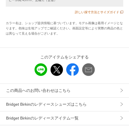
※撥水加工は永久的なものではございません。
詳しい採寸方法とサイズガイド
アイテム情報
カラー名は、ショップ提供情報に基づいています。モデル画像は着用イメージとな
ります。色味は生地アップでご確認ください。画面設定等により実際の商品の色と
は異なって見える場合がございます。
配送料
送料無料
（税込5,000円以上ご購入で送料無料）
商品コード
755112
このアイテムをシェアする
性別タイプ
レディース
カテゴリ
シューズ
スニーカー
素材
甲材:合成皮革/合成繊維、底材:合成素材
この商品へのお問い合わせはこちら
製造国
詳細は下記よりお問い合わせください
Bridget Birkinのレディースシューズはこちら
ギフト
可
Bridget Birkinのレディースアイテム一覧