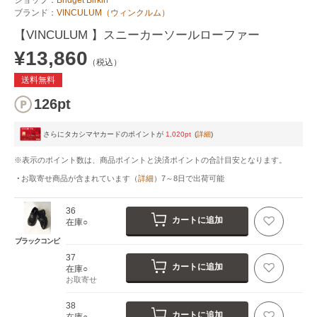
ブランド：
VINCULUM（ウィンクルム）
【VINCULUM 】スニーカーソールローファー
¥13,860
（税込）
送料無料
126pt
さらにタカシマヤカードのポイントが
1,020pt
(
詳細
)
※表示のポイント数は、商品ポイントと決済ポイントの合計目安となります。
お取寄せ商品が含まれています
（
詳細
）
7～8日
で出荷可能
36
カートに追加
在庫○
ブラックコンビ
37
カートに追加
在庫○
お取寄せ
38
カートに追加
在庫○