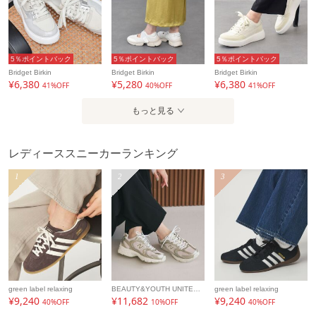
5％ポイントバック
5％ポイントバック
5％ポイントバック
Bridget Birkin
Bridget Birkin
Bridget Birkin
¥6,380
¥5,280
¥6,380
41%OFF
40%OFF
41%OFF
もっと見る
レディーススニーカーランキング
1
2
3
green label relaxing
BEAUTY&YOUTH UNITED ARROWS
green label relaxing
¥9,240
¥11,682
¥9,240
40%OFF
10%OFF
40%OFF