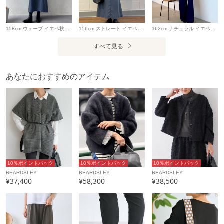
素材
表側：毛（フォックス）90％ カシミヤ10％
裏側：ポリエステル100％
158cm ウェーブ イエベ秋 デニムワンピにブラックを重ねた、大人のモノトーンコーデ。 ふわっとしたニットコートが季節感をプラスしてくれるので、 シンプルな合わせでもしっかりサマになります◎ 足元はサイドゴアブーツでバランスよく。
156cm ストレート イエベ秋 【コート】Fサイズ着用 フォックスの柔らかいファーコート。 腰周りにかかるショート丈なので、コンパクトに着膨れずに着られます。 肩が落ちたシルエットなので、肩周りの厚みが出にくいのも嬉しいポイント。 【ワンピース】156cmで1サイズ着用 柔らかく落ち感のあるデニムワンピース。 156cmでくるぶし丈でした。 首元のボタンを開けてスッキリ着るのがオススメ。 体のラインを拾わずゆったり着られるので、動くと上品に揺れ動きます。 袖口はリブなので、サッと上げられて落ちてこないのも嬉しいポイント。 【バッグ】ブラック 柔らかいレザーが肌馴染みの良いバッグです。 外側にもポケットがあるので、すぐに取り出したいものを入れることができます。 手持にも出来ますがショルダーベルトを付け外し可能なので用途で使い分けられます。
162cm ナチュラル イエベ春 【アウター】 フォックスとカシミアのふわふわ感に気分も上がる素敵なコートのショート丈バージョン！ 重心が上がるのでファーのボリューム感が苦手だった方はこちらのショートタイプおすすめです。 ロングもあります。 見た目に反してとっても軽く、カーディガンのように羽織れます。 身頃、袖には裏地つきなのでインナーとの摩擦も気にならず、 するっと着脱できてノンストレスでした！ ファーのゴージャス感を抑えてくれるグレーは カジュアルにもきれいめに合わせやすいです◎ 【ボトム】サイズTM着用 程よいワイド感ですっきり美脚見えするパンツ。 162cmで長めのTMを履くことでより脚長効果も。 インディゴデニム調の色合いはきれいめな印象で いわゆるジーパンとは違う上品さがありなぎらも デニムコーデを楽しめます◎ とろみのある柔らかい素材で、 ウエストもリブなので履き心地が楽ちんです。
手洗い可
すべて見る
※着用時・洗濯時は、必ず取扱い表示・タグをご
確認の上、お取り扱い下さい。
あなたにおすすめのアイテム
製造国
詳細は下記よりお問い合わせください
ギフト
不可
10％ポイントバック
10％ポイントバック
10％ポイントバック
BEARDSLEY
BEARDSLEY
BEARDSLEY
¥37,400
¥58,300
¥38,500