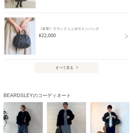
の色に近くなるように努めておりますが お使いの環境（モニ
ター、ブラウザ等）の違いにより、色の見え方が実物と若干
異なる場合がございます。 予めご了承ください。
《ハートをタップして商品のお気に入り登録》
《本革》ラウンドミニボストンバック
【ハートをタップ】登録カラーの商品の「残りわずか」「再
¥22,000
入荷」「値下げ」通知を受け取ることができます。
【各ショップアプリにてブランドフォロー】 新商品などの入
荷情報、最新のニュースやお得な情報を受け取ることができ
ます。
すべて見る
アイテム情報
配送料
送料無料
BEARDSLEYのコーディネート
（税込5,000円以上ご購入で送料無料）
商品コード
BEZ1062308A0001
性別タイプ
レディース
カテゴリ
アウター
その他アウター