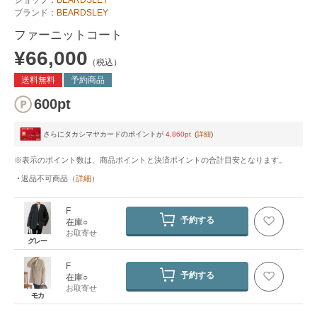
ブランド：
BEARDSLEY
ファーニットコート
¥66,000
（税込）
送料無料
予約商品
600pt
さらにタカシマヤカードのポイントが
4,860pt
(
詳細
)
※表示のポイント数は、商品ポイントと決済ポイントの合計目安となります。
返品不可商品
（
詳細
）
F
予約する
在庫○
お取寄せ
グレー
F
予約する
在庫○
お取寄せ
モカ