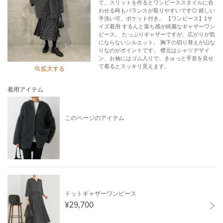
て、スリットを作るとワンピーススタイルに合
《お取り扱い上のご注意》
わせる時もバランスが取りやすいです◎ 嬉しい
・タンブル乾燥不可
手洗い可。ポケット付き。 【ワンピース】1サ
イズ着用 するんと落ち感が綺麗なギャザーワン
《予約商品について》
ピース。 たっぷりギャザーですが、広がりが気
・サンプルの為、素材情報、洗濯表示については企画段階の
にならないシルエット。 胸下の切り替えが山な
りなのがポイントです。 襟元はシャツデザイ
情報を記載しております。公的機関での試験データ結果を受
ン、お袖にはゴム入りで、きゅっと手首を見せ
け、量産にあたり混率や洗濯方法の変更が発生する場合がご
て着るとスッキリ見えます。
拡大する
ざいますので、ご了承くださいませ。
・サンプルでの撮影、計測をしております。商品の仕様が一
着用アイテム
部変更になる場合がございます。
・撮影サンプル品はブランドタグがついておりません。製品
このページのアイテム
にはタグがつきますので、製品の表に縫い糸が見える場合が
ございます。
・工場の生産の都合上、納期が変更になる場合がございま
す。検品や輸送の関係で、発送日が前後しますのでご了承く
ださい。また、入荷状況により、お客様への発送が店頭販売
より遅れる場合もございます。
ドットギャザーワンピース
・店頭に陳列していた商品も含まれる場合がございます。
¥29,700
《商品画像について》
ご覧頂いている商品の写真につきましては、できるだけ実物