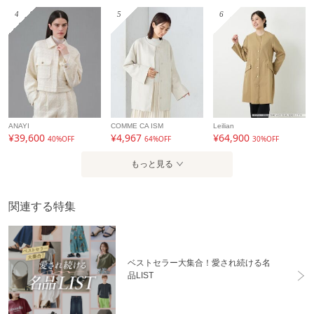
4
5
6
ANAYI
COMME CA ISM
Leilian
¥39,600
¥4,967
¥64,900
40%OFF
64%OFF
30%OFF
もっと見る
関連する特集
ベストセラー大集合！愛され続ける名
品LIST