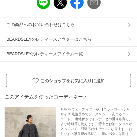
洗濯表示：手洗い可
※着用時・洗濯時は、必ず取扱い表示・タグをご確認の上、
お取り扱い下さい。
この商品へのお問い合わせはこちら
----------------------------------
BEARDSLEYのレディースアウターはこちら
伸縮性：表側あり、裏側なし
光沢：なし
BEARDSLEYのレディースアイテム一覧
厚み：あつい
透け感：なし
裏地：あり
このショップをお気に入りに追加
ポケット：あり
ファスナー：なし（スナップボタン仕様）
----------------------------------
このアイテムを使ったコーディネート
166cm ウェーブ イエベ秋 【ニットコート】F
サイズ 毛足長めでシーズンムード高まるニット
コート。 裏地付きでインナーとの滑りも良く、
より時期長く使えそう。 背中とお袖にタックが
入っていて、羽織るだけでサマになります。 お
しりすっぽり隠れる長さ。 裾のボタンは開け