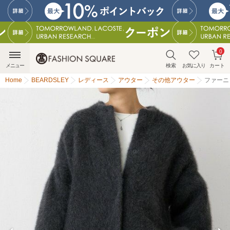
0
メニュー
検索
お気に入り
カート
Home
BEARDSLEY
レディース
アウター
その他アウター
ファーニ