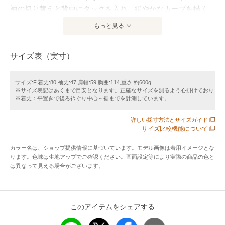
袖の切り替えと背中にタックを入れ、緩やかなカーブを描く
優しいシルエット。
もっと見る
コンパクトなネックラインで暖かく、腰まわりをカバーする
丈が安心感のある着心地です。
サイズ表（実寸）
ニットならではの軽さと、楽に着脱ができる裏地付きでサッ
と羽織れます。
手洗い可能で、ご家庭でケアできるのもポイント。
サイズ:F,着丈:80,袖丈:47,肩幅:59,胸囲:114,重さ:約600g
※サイズ表記はあくまで目安となります。正確なサイズを測るよう心掛けております
本格的な冬を前に、季節をつなぐアウターとしてデイリーに
※着丈：平置きで後ろ衿ぐり中心～裾までを計測しています。
活躍してくれます。
詳しい採寸方法とサイズガイド
>>ファーニットコートショート
サイズ比較機能について
カラー名は、ショップ提供情報に基づいています。モデル画像は着用イメージとな
ります。色味は生地アップでご確認ください。画面設定等により実際の商品の色と
■素材・洗濯表示
は異なって見える場合がございます。
素材
表側：毛（フォックス）90％ カシミヤ10％
裏側：ポリエステル100％
このアイテムをシェアする