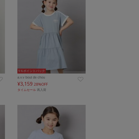
5％ポイントバック
a.v.v bout de chou
¥3,159
28%OFF
タイムセール
再入荷