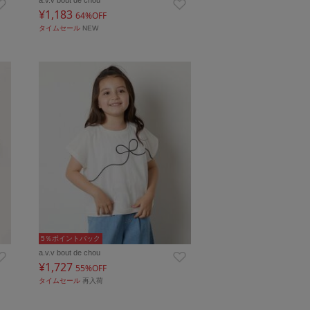
¥1,183
64%OFF
タイムセール
NEW
5％ポイントバック
a.v.v bout de chou
¥1,727
55%OFF
タイムセール
再入荷