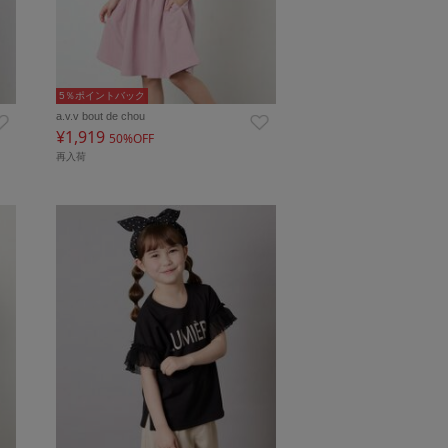
5％ポイントバック
a.v.v bout de chou
¥1,919
50%OFF
再入荷