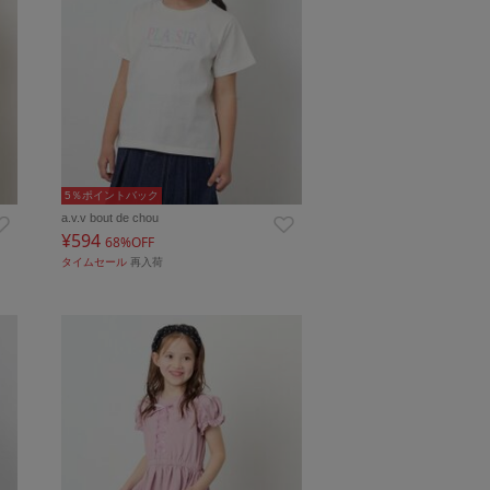
5％ポイントバック
a.v.v bout de chou
¥594
68%OFF
タイムセール
再入荷