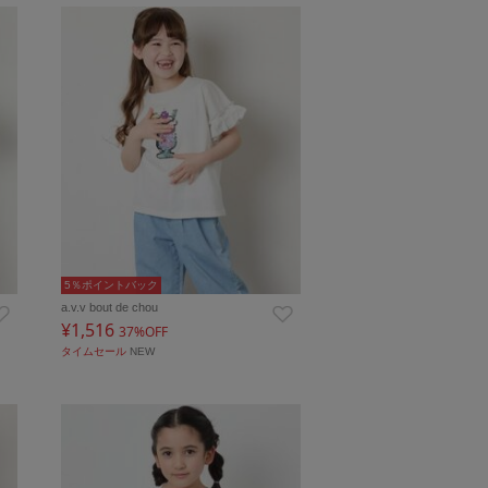
5％ポイントバック
a.v.v bout de chou
¥1,516
37%OFF
タイムセール
NEW