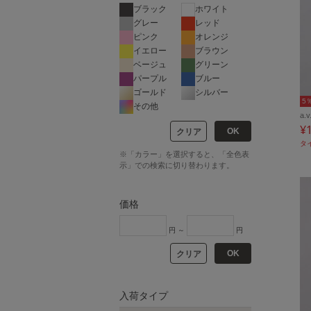
ブラック
ホワイト
グレー
レッド
ピンク
オレンジ
イエロー
ブラウン
ベージュ
グリーン
パープル
ブルー
ゴールド
シルバー
5
その他
a.v
¥
OK
クリア
タ
※「カラー」を選択すると、「全色表
示」での検索に切り替わります。
価格
円 ～
円
OK
クリア
入荷タイプ