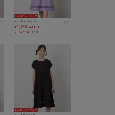
5％ポイントバック
a.v.v bout de chou
¥1,183
64%OFF
タイムセール
再入荷
5％ポイントバック
a.v.v bout de chou