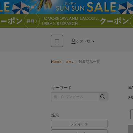
ゲスト様
Home
a.v.v
対象商品一覧
a.
キーワード
86
性別
レディース