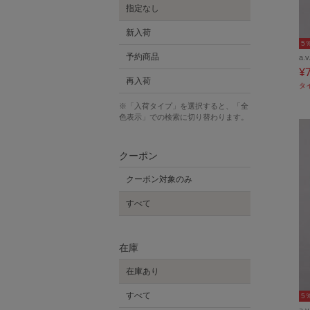
指定なし
新入荷
5
予約商品
a.v
¥
再入荷
タ
※「入荷タイプ」を選択すると、「全
色表示」での検索に切り替わります。
クーポン
クーポン対象のみ
すべて
在庫
在庫あり
すべて
5
a.v