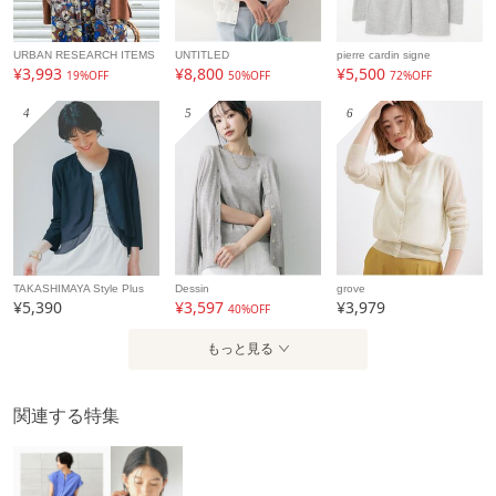
URBAN RESEARCH ITEMS
UNTITLED
pierre cardin signe
¥3,993
¥8,800
¥5,500
19%OFF
50%OFF
72%OFF
4
5
6
TAKASHIMAYA Style Plus
Dessin
grove
¥5,390
¥3,597
¥3,979
40%OFF
もっと見る
関連する特集