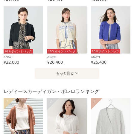
カテゴリ
トップス
カーディガン・ボレロ
素材
アクリル69％ ポリエステル31％
製造国
詳細は下記よりお問い合わせください
ギフト
可
10％ポイントバック
10％ポイントバック
10％ポイントバック
ANAYI
ANAYI
ANAYI
¥22,000
¥26,400
¥26,400
もっと見る
レディースカーディガン・ボレロランキング
1
2
3