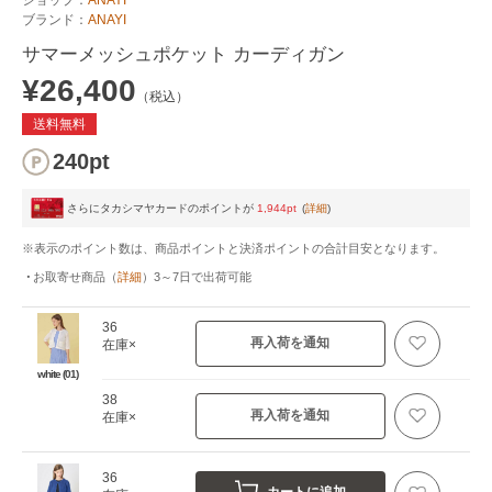
ブランド：
ANAYI
サマーメッシュポケット カーディガン
¥26,400
（税込）
送料無料
240pt
さらにタカシマヤカードのポイントが
1,944pt
(
詳細
)
※表示のポイント数は、商品ポイントと決済ポイントの合計目安となります。
お取寄せ商品
（
詳細
）
3～7日
で出荷可能
36
再入荷を通知
在庫×
white (01)
38
再入荷を通知
在庫×
36