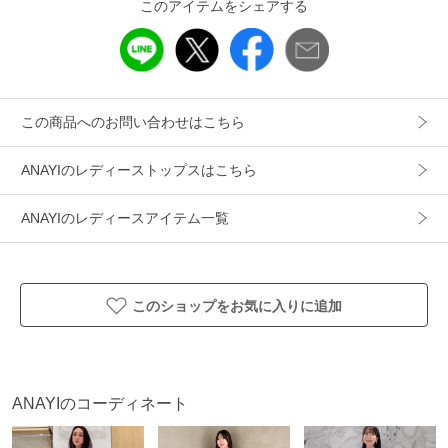
【ケア方法】手洗い可
このアイテムをシェアする
【着用感・生地の厚さ】メッシュですがしっかりと安定感が
ある編地
この商品へのお問い合わせはこちら
【PRE SUMMER COLLECTION 2026】
ANAYIのレディーストップスはこちら
カッパドキアで出会った陶器の模様や色彩をもとに紡がれた
ANAYIのレディースアイテム一覧
コレクション。
国花である〈LALE — チューリップ〉のプリントが華やぎを
添え、記憶の奥に残る風景を優美に呼び起こす。
このショップをお気に入りに追加
model:172cm 着用サイズ:38
【ANAYIサイズ表】
ANAYIのコーディネート
34サイズ：5号 XSサイズ相当
36サイズ：7号 Sサイズ相当