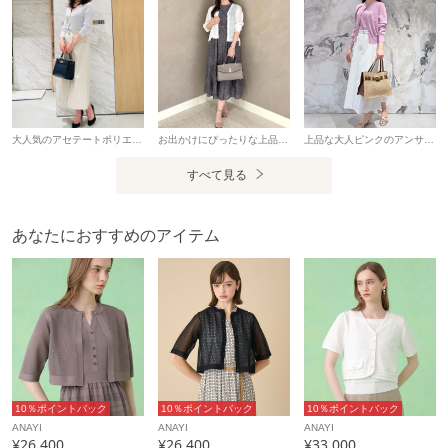
38サイズ：9号 Mサイズ相当
・「商品のお気に入り登録」や「ブランドのお気に入り登
録」で新商品や再入荷通知、セール通知などのお得な情報を
受け取ることができます。
・照明の関係により、実際よりも色味が違って見える場合が
大人気のアセテートポリエステルVカーディガンの新色の柔らかなライトグレーを1枚でプルオーバーとして使いナチュラルなベージュカラーのスラブオックスベルト付きＡライン スカートで品よく仕上げました。 上品で洗練されたスタイルかと思います。 アセテートポリエステルVカーディガンはすっきりとしたVネックデザインが顔まわりを美しく見せ、程よくフィットするシルエットが女性らしいラインを引き立てます。ウエストベルトがアクセントになったスカートは、自然にスタイルアップを叶えながら、軽やかに広がるシルエットで優雅な印象を演出。ウエストのサイズはちょうど良かったです。淡いトーンでまとめたコーディネートにネイビーのバッグとパンプスにすることで全体が引き締まります。 シンプルながらも素材感やシルエットにこだわったスタイリングです。 通勤からお出かけまで幅広いシーンに使えそうです。 スタッフ：152cm カーディガン：38 スカート：36
お出かけにぴったりな上品で綺麗目なコーディネート タイル刺繍タックフレアワンピース 刺繍が豪華で立体感のあるワンピースは、上品でふわりとしたシルエットです。全体的に少しゆったりとしており、着心地の良い一枚。 高見えするような上質な素材が目を惹く特別なワンピースです。 サイズは通常通りがおすすめです。 シアー天竺vカーディガン ゆったりと軽い着心地で着用できるカーディガンは夏の羽織にぴったりです。 シアー素材で涼しく快適にお召しいただけます。Ｖネックですので合わせやすくシンプルなデザインはトレンド問わず長くお使いいただけます。 サイズはゆったりとしている為、普段よりワンサイズ下げて着ていただくのもおすすめです。 スタッフ：154cm
上品な大人ピンクのアンサンブルを合わせたきれいめコーデ ◆ プレミアムコットンクルーカーディガン ◆ プレミアムコットンクルーノースリーブプルオーバー ◇ 素材 プレミアムコットン100%仕様で、さらりとした生地。 ナチュラルな光沢感があり、カジュアルすぎない素材です。 自宅で手洗い可能なのが嬉しいポイント。 透け感はほとんど無いので安心して着れます。 プルオーバーは透けないようにカーディガンよりやや厚地です。 ◇ サイズ 全体的に程よくゆったりとしていて、コンパクトでシンプルなデザイン。 カーディガンは太めのリブがしっかりしているのでたくし上げるて着るのもおすすめです。 スタッフ：155cm
ございます。
すべて見る
またパソコン・スマートフォンなどの環境により、製品と画
像のカラーが異なる場合もございます。予めご了承くださ
い。
あなたにおすすめのアイテム
アイテム情報
配送料
送料無料
（税込5,000円以上ご購入で送料無料）
商品コード
10262816190
10％ポイントバック
10％ポイントバック
10％ポイントバック
性別タイプ
レディース
ANAYI
ANAYI
ANAYI
¥26,400
¥26,400
¥33,000