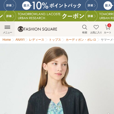
0
メニュー
検索
お気に入り
カート
Home
ANAYI
レディース
トップス
カーディガン・ボレロ
サマーメ