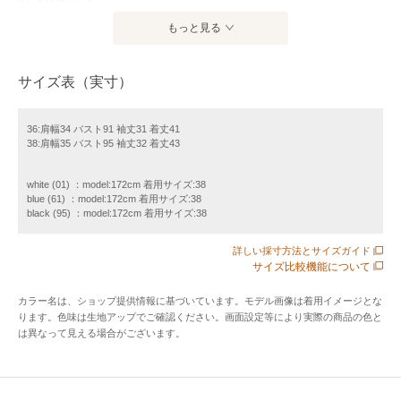
もっと見る
ショート丈のニッティングレースで編み立てた、メッシュ柄
のカーディガン。
サイズ表（実寸）
シンプルなメッシュパターンにすることで甘さを抑え、さま
ざまなアイテムに軽やかに羽織れる上質なデザインに仕上げ
ています。
36:肩幅34 バスト91 袖丈31 着丈41
38:肩幅35 バスト95 袖丈32 着丈43
袖口と裾はすっきりと整え、ニットならではの柔らかさの中
に洗練された印象をプラス。
white (01) ：model:172cm 着用サイズ:38
blue (61) ：model:172cm 着用サイズ:38
ご自宅で手洗い可能なイージーケアも魅力で、夏の冷房対策
black (95) ：model:172cm 着用サイズ:38
としても活躍する一枚です。
詳しい採寸方法とサイズガイド
サイズ比較機能について
【付属】なし
カラー名は、ショップ提供情報に基づいています。モデル画像は着用イメージとな
ります。色味は生地アップでご確認ください。画面設定等により実際の商品の色と
【裏地】なし
は異なって見える場合がございます。
【透け感】あり
【開き・留め仕様】前中心ホックあり
【伸縮性】あり