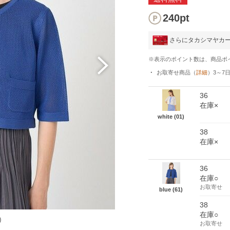
240pt
さらにタカシマヤカ
※表示のポイント数は、商品ポ
お取寄せ商品
（
詳細
）
3～7
36
在庫×
white (01)
38
在庫×
36
在庫○
お取寄せ
blue (61)
38
在庫○
)
お取寄せ