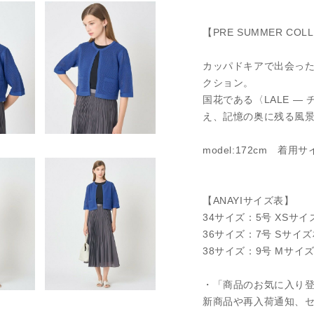
【PRE SUMMER COLL
カッパドキアで出会っ
クション。
国花である〈LALE —
え、記憶の奥に残る風
model:172cm 着用サ
【ANAYIサイズ表】
34サイズ：5号 XSサイ
36サイズ：7号 Sサイ
38サイズ：9号 Mサイ
・「商品のお気に入り
新商品や再入荷通知、