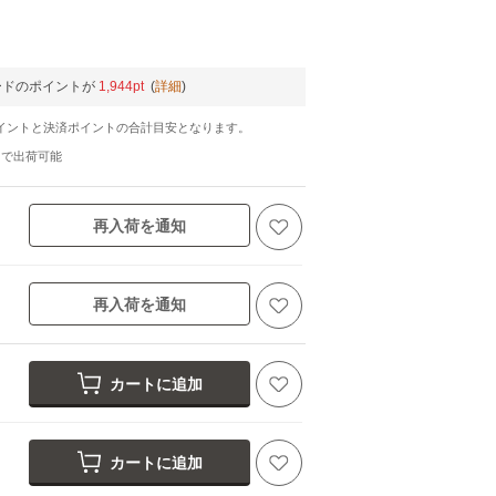
ードのポイントが
1,944pt
(
詳細
)
イントと決済ポイントの合計目安となります。
日
で出荷可能
再入荷を通知
再入荷を通知
カートに追加
カートに追加
black (95)