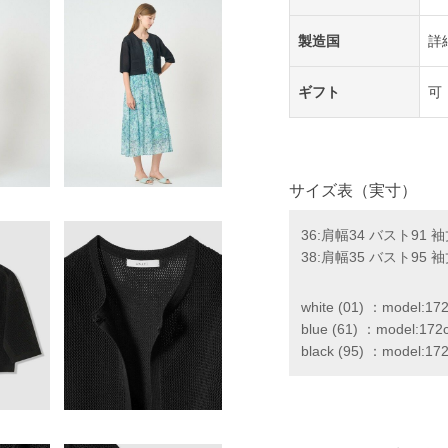
製造国
詳
ギフト
可
サイズ表（実寸）
36:肩幅34 バスト91 袖
38:肩幅35 バスト95 袖
white (01) ：model:
blue (61) ：model:
black (95) ：model: