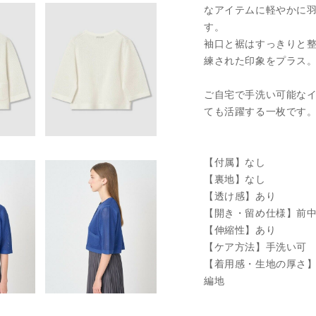
なアイテムに軽やかに
す。
袖口と裾はすっきりと
練された印象をプラス
ご自宅で手洗い可能な
ても活躍する一枚です
【付属】なし
【裏地】なし
【透け感】あり
【開き・留め仕様】前
【伸縮性】あり
【ケア方法】手洗い可
【着用感・生地の厚さ
編地