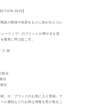
ECTION 2026】
た陶器の模様や色彩をもとに紡がれたコレ
 チューリップ〉のプリントが華やぎを添
景を優美に呼び起こす。
イズ:38
ズ相当
ズ相当
ズ相当
登録」や「ブランドのお気に入り登録」で
セール通知などのお得な情報を受け取るこ